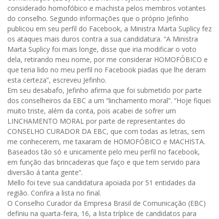
considerado homofóbico e machista pelos membros votantes
do conselho.
Segundo informações que o próprio Jefinho
publicou em seu perfil do Facebook, a Ministra Marta Suplicy fez
os ataques mais duros contra a sua candidatura. “A Ministra
Marta Suplicy foi mais longe, disse que iria modificar o voto
dela, retirando meu nome, por me considerar HOMOFÓBICO e
que teria lido no meu perfil no Facebook piadas que lhe deram
esta certeza”, escreveu Jefinho.
Em seu desabafo, Jefinho afirma que foi submetido por parte
dos conselheiros da EBC a um “linchamento moral”. “Hoje fiquei
muito triste, além da conta, pois acabei de sofrer um
LINCHAMENTO MORAL por parte de representantes do
CONSELHO CURADOR DA EBC, que com todas as letras, sem
me conhecerem, me taxaram de HOMOFÓBICO e MACHISTA.
Baseados tão só e unicamente pelo meu perfil no facebook,
em função das brincadeiras que faço e que tem servido para
diversão á tanta gente”.
Mello foi teve sua candidatura apoiada por 51 entidades da
região. Confira a lista no final.
O Conselho Curador da Empresa Brasil de Comunicação (EBC)
definiu na quarta-feira, 16, a lista tríplice de candidatos para