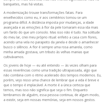
banquetes, mas há visitas.
A modernização trouxe transformações fatais. Para
envelhecidos como eu, ir aos cemitérios tornou-se um
programa difícil. A distância imposta por mudanças, a idade
avançada e as emoções à flor da pele tornaram essa ida mais
um fardo do que um consolo. Mas isso não é tudo. Na solitude
do meu lar, criei meu próprio ritual: enfeito a casa com flores,
acendo uma vela no parapeito da janela e desde o amanhecer
busco o silêncio. A flor é sempre uma rosa amarela, como
minha amada gostava, um tributo às velhas manias que
cultivávamos.
Os jovens de hoje — eu até entendo — às vezes olham para
essas reverências como uma tradição ultrapassada, algo que
não combina com o ritmo acelerado dos tempos modernos. Eu,
porém, vejo nisso uma chance de lembrar que a vida é breve e
que o tempo é implacável. A morte é a única certeza que
temos, mas isso não significa que seja o fim. Enquanto
lembramos de alguém, essa pessoa continua, de algum modo,
a existir, seja em nossas memórias, seja em nossos gestos.