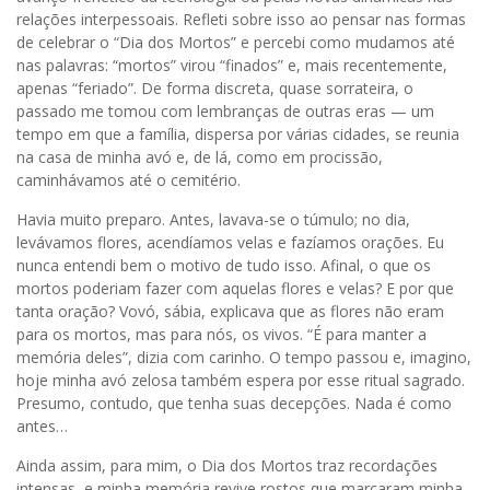
relações interpessoais. Refleti sobre isso ao pensar nas formas
de celebrar o “Dia dos Mortos” e percebi como mudamos até
nas palavras: “mortos” virou “finados” e, mais recentemente,
apenas “feriado”. De forma discreta, quase sorrateira, o
passado me tomou com lembranças de outras eras — um
tempo em que a família, dispersa por várias cidades, se reunia
na casa de minha avó e, de lá, como em procissão,
caminhávamos até o cemitério.
Havia muito preparo. Antes, lavava-se o túmulo; no dia,
levávamos flores, acendíamos velas e fazíamos orações. Eu
nunca entendi bem o motivo de tudo isso. Afinal, o que os
mortos poderiam fazer com aquelas flores e velas? E por que
tanta oração? Vovó, sábia, explicava que as flores não eram
para os mortos, mas para nós, os vivos. “É para manter a
memória deles”, dizia com carinho. O tempo passou e, imagino,
hoje minha avó zelosa também espera por esse ritual sagrado.
Presumo, contudo, que tenha suas decepções. Nada é como
antes…
Ainda assim, para mim, o Dia dos Mortos traz recordações
intensas, e minha memória revive rostos que marcaram minha