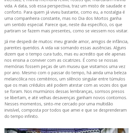
vida. A data, sob essa perspectiva, traz um misto de saudade e
conforto. Para quem já viveu bastante, como eu, a nostalgia é
uma companheira constante, mas no Dia dos Mortos ganha
um sentido especial. Parece que, neste dia específico, os que
partiram se fazem mais presentes, como se viessem nos visitar.
Já me despedi de muitos: meu grande amor, amigos de infância,
parentes queridos. A vida vai somando essas ausências. Alguns
dizem que o tempo cura tudo, mas eu acredito que ele apenas
nos ensina a conviver com as cicatrizes. É como se nossas
memórias fossem peças de um museu que visitamos uma vez
por ano. Mesmo com o passar do tempo, há ainda uma beleza
melancólica nos cemitérios, um silêncio singular entre túmulos
que os mais crédulos até podem atestar com as vozes dos que
se foram. Nos murmúrios dessas lembranças, sorrisos presos
se libertam, e até velhas desavenças ganham novos contornos.
Nesses momentos, sinto-me cercado por uma multidão
invisível, composta por todos que amei e que se desprenderam
do tempo infinito.