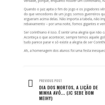
verdade, porque, enquanto houver um corinthiano, h
Quando o juiz apita o fim do jogo e os jogadores 
do que vencedores de um jogo; somos guerreiros qu
ergueram acima delas. Não importa a tabela, não im
rebaixamento – por uma noite, fomos gigantes e ve
Ser corinthiano é isso. É sentir uma alegria que não
Aconteça o que acontecer, sempre temos aquele gol
tudo parece parar e só existe a alegria de ser Corinth
Ah, a homenagem dos alunos foi uma festa inesquecí
PREVIOUS POST
DIA DOS MORTOS, A LIÇÃO DE
MINHA AVÓ... (JC SEBE BOM
MEIHY)