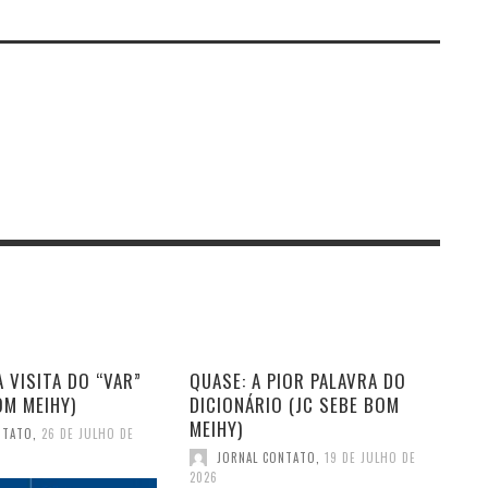
 VISITA DO “VAR”
QUASE: A PIOR PALAVRA DO
OM MEIHY)
DICIONÁRIO (JC SEBE BOM
MEIHY)
NTATO
,
26 DE JULHO DE
JORNAL CONTATO
,
19 DE JULHO DE
2026