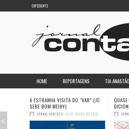
EXPEDIENTE
HOME
REPORTAGENS
TIA ANASTÁC
NACIONAL
COLUNA DO AQUILES
QUASE: A PIOR PALAVRA DO
A DEMO
DICIONÁRIO (JC SEBE BOM MEIHY)
GASPAR
REGIONAL
DE PASSAGEM
JORNAL CONTATO
,
19 DE JULHO DE 2026
JORN
ESPORTE
ENQUANTO ISSO…