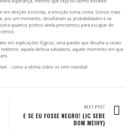
averá esperança, mesmo que seja no último instante.
vêm em direção à torcida, a emoção toma conta. Somos mais
e, por um momento, desafiaram as probabilidades e se
porta quantos pontos ainda precisemos para escapar do
ncemos.
 cabe em explicações lógicas, uma paixão que desafia a razão.
 redentor, aquela defesa salvadora, aquele momento em que
ians.
vel… como a vitória sobre os sem mundial!
NEXT POST
E SE EU FOSSE NEGRO! (JC SEBE
BOM MEIHY)