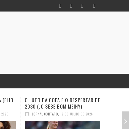
RTAR DE
INFIDELIDADE COMO MÉTODO: UM
EXISTE A
HISTORIADOR NA TORCIDA (JC
(EVALDO 
SEBE BOM MEIHY
E 2026
JORNAL
JORNAL CONTATO
,
28 DE JUNHO DE 2026