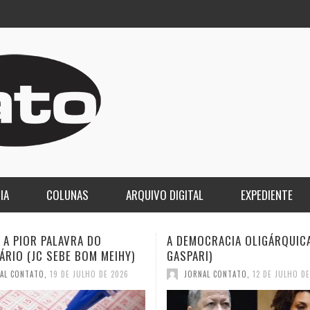
IA
COLUNAS
ARQUIVO DIGITAL
EXPEDIENTE
CRACIA OLIGÁRQUICA (ELIO
O LUTO DA COPA E O DESPE
I)
2030 (JC SEBE BOM MEIHY)
AL CONTATO
,
12 DE JULHO DE 2026
JORNAL CONTATO
,
12 DE JULHO D