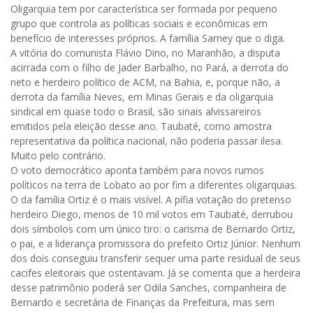
Oligarquia tem por característica ser formada por pequeno
grupo que controla as políticas sociais e econômicas em
benefício de interesses próprios. A família Sarney que o diga.
A vitória do comunista Flávio Dino, no Maranhão, a disputa
acirrada com o filho de Jader Barbalho, no Pará, a derrota do
neto e herdeiro político de ACM, na Bahia, e, porque não, a
derrota da família Neves, em Minas Gerais e da oligarquia
sindical em quase todo o Brasil, são sinais alvissareiros
emitidos pela eleição desse ano. Taubaté, como amostra
representativa da política nacional, não poderia passar ilesa.
Muito pelo contrário.
O voto democrático aponta também para novos rumos
políticos na terra de Lobato ao por fim a diferentes oligarquias.
O da família Ortiz é o mais visível. A pífia votação do pretenso
herdeiro Diego, menos de 10 mil votos em Taubaté, derrubou
dois símbolos com um único tiro: o carisma de Bernardo Ortiz,
o pai, e a liderança promissora do prefeito Ortiz Júnior. Nenhum
dos dois conseguiu transferir sequer uma parte residual de seus
cacifes eleitorais que ostentavam. Já se comenta que a herdeira
desse patrimônio poderá ser Odila Sanches, companheira de
Bernardo e secretária de Finanças da Prefeitura, mas sem