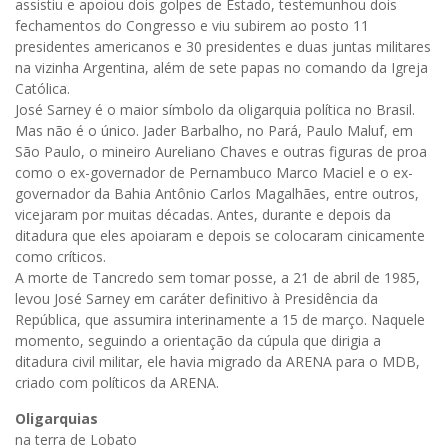
assistiu e apoiou dois golpes de Estado, testemunhou dois
fechamentos do Congresso e viu subirem ao posto 11
presidentes americanos e 30 presidentes e duas juntas militares
na vizinha Argentina, além de sete papas no comando da Igreja
Católica.
José Sarney é o maior símbolo da oligarquia política no Brasil.
Mas não é o único. Jader Barbalho, no Pará, Paulo Maluf, em
São Paulo, o mineiro Aureliano Chaves e outras figuras de proa
como o ex-governador de Pernambuco Marco Maciel e o ex-
governador da Bahia Antônio Carlos Magalhães, entre outros,
vicejaram por muitas décadas. Antes, durante e depois da
ditadura que eles apoiaram e depois se colocaram cinicamente
como críticos.
A morte de Tancredo sem tomar posse, a 21 de abril de 1985,
levou José Sarney em caráter definitivo à Presidência da
República, que assumira interinamente a 15 de março. Naquele
momento, seguindo a orientação da cúpula que dirigia a
ditadura civil militar, ele havia migrado da ARENA para o MDB,
criado com políticos da ARENA.
Oligarquias
na terra de Lobato