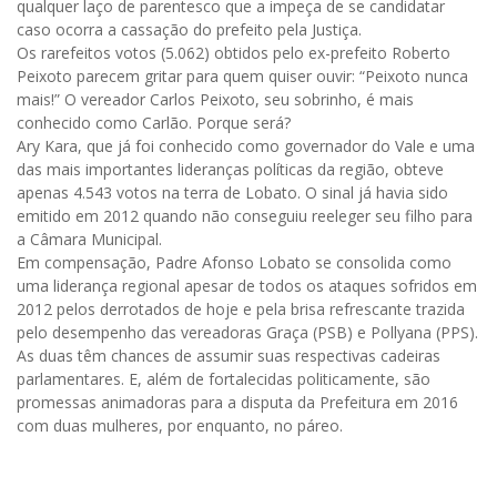
qualquer laço de parentesco que a impeça de se candidatar
caso ocorra a cassação do prefeito pela Justiça.
Os rarefeitos votos (5.062) obtidos pelo ex-prefeito Roberto
Peixoto parecem gritar para quem quiser ouvir: “Peixoto nunca
mais!” O vereador Carlos Peixoto, seu sobrinho, é mais
conhecido como Carlão. Porque será?
Ary Kara, que já foi conhecido como governador do Vale e uma
das mais importantes lideranças políticas da região, obteve
apenas 4.543 votos na terra de Lobato. O sinal já havia sido
emitido em 2012 quando não conseguiu reeleger seu filho para
a Câmara Municipal.
Em compensação, Padre Afonso Lobato se consolida como
uma liderança regional apesar de todos os ataques sofridos em
2012 pelos derrotados de hoje e pela brisa refrescante trazida
pelo desempenho das vereadoras Graça (PSB) e Pollyana (PPS).
As duas têm chances de assumir suas respectivas cadeiras
parlamentares. E, além de fortalecidas politicamente, são
promessas animadoras para a disputa da Prefeitura em 2016
com duas mulheres, por enquanto, no páreo.