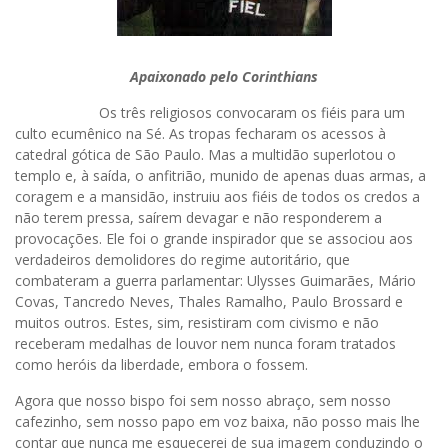
Apaixonado pelo Corinthians
Os três religiosos convocaram os fiéis para um
culto ecumênico na Sé. As tropas fecharam os acessos à
catedral gótica de São Paulo. Mas a multidão superlotou o
templo e, à saída, o anfitrião, munido de apenas duas armas, a
coragem e a mansidão, instruiu aos fiéis de todos os credos a
não terem pressa, saírem devagar e não responderem a
provocações. Ele foi o grande inspirador que se associou aos
verdadeiros demolidores do regime autoritário, que
combateram a guerra parlamentar: Ulysses Guimarães, Mário
Covas, Tancredo Neves, Thales Ramalho, Paulo Brossard e
muitos outros. Estes, sim, resistiram com civismo e não
receberam medalhas de louvor nem nunca foram tratados
como heróis da liberdade, embora o fossem.
Agora que nosso bispo foi sem nosso abraço, sem nosso
cafezinho, sem nosso papo em voz baixa, não posso mais lhe
contar que nunca me esquecerei de sua imagem conduzindo o