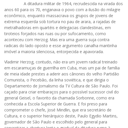
A ditadura militar de 1964, recrudescida na virada dos
anos 60 para os 70, enganava o povo com a ilusão do milagre
econômico, enquanto massacrava os grupos de jovens de
extrema esquerda sob tortura no pau de arara, a rajadas de
metralhadoras em quartéis e delegacias clandestinas, em
tiroteios forjados nas ruas ou por sufocamento, como
aconteceu com Herzog. Mas era uma guerra suja contra
radicais do lado oposto e esse argumento canalha mantinha
imóvel a maioria silenciosa, entorpecida e apavorada.
Vladimir Herzog, contudo, não era um jovem radical treinado
em escaramuças de guerrilha em Cuba, mas um pai de família
de meia idade prestes a aderir aos cânones do velho Partidão
Comunista, o Pecebão, da linha soviética, e que dirigia o
Departamento de Jornalismo da TV Cultura de São Paulo. Foi
caçado para criar embaraços para o possível sucessor civil do
general Geisel, o favorito da chamada Sorbonne, como era
conhecida a Escola Superior de Guerra. E foi preso para
comprometer o chefe, José Mindlin, que era secretário de
Cultura, e o superior hierárquico deste, Paulo Egydio Martins,
governador de São Paulo e escolhido pelo general para
concretizar a abertura lenta e gradual da ditadura rumo à