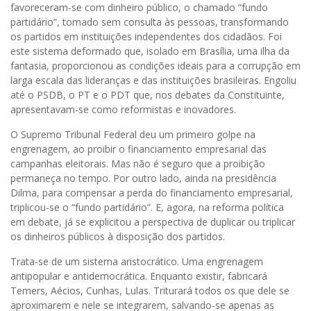
favoreceram-se com dinheiro público, o chamado “fundo
partidário”, tomado sem consulta às pessoas, transformando
os partidos em instituições independentes dos cidadãos. Foi
este sistema deformado que, isolado em Brasília, uma ilha da
fantasia, proporcionou as condições ideais para a corrupção em
larga escala das lideranças e das instituições brasileiras. Engoliu
até o PSDB, o PT e o PDT que, nos debates da Constituinte,
apresentavam-se como reformistas e inovadores.
O Supremo Tribunal Federal deu um primeiro golpe na
engrenagem, ao proibir o financiamento empresarial das
campanhas eleitorais. Mas não é seguro que a proibição
permaneça no tempo. Por outro lado, ainda na presidência
Dilma, para compensar a perda do financiamento empresarial,
triplicou-se o “fundo partidário”. E, agora, na reforma política
em debate, já se explicitou a perspectiva de duplicar ou triplicar
os dinheiros públicos à disposição dos partidos.
Trata-se de um sistema aristocrático. Uma engrenagem
antipopular e antidemocrática. Enquanto existir, fabricará
Temers, Aécios, Cunhas, Lulas. Triturará todos os que dele se
aproximarem e nele se integrarem, salvando-se apenas as