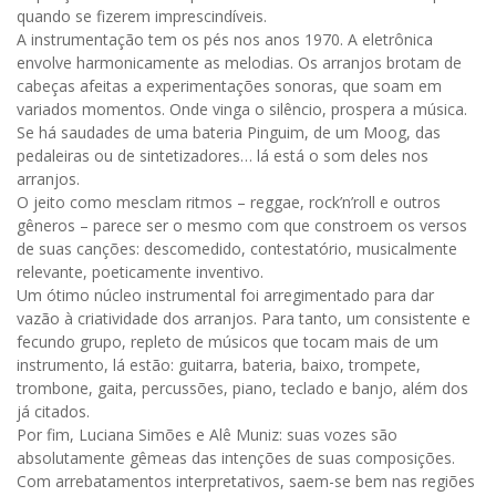
quando se fizerem imprescindíveis.
A instrumentação tem os pés nos anos 1970. A eletrônica
envolve harmonicamente as melodias. Os arranjos brotam de
cabeças afeitas a experimentações sonoras, que soam em
variados momentos. Onde vinga o silêncio, prospera a música.
Se há saudades de uma bateria Pinguim, de um Moog, das
pedaleiras ou de sintetizadores… lá está o som deles nos
arranjos.
O jeito como mesclam ritmos – reggae, rock’n’roll e outros
gêneros – parece ser o mesmo com que constroem os versos
de suas canções: descomedido, contestatório, musicalmente
relevante, poeticamente inventivo.
Um ótimo núcleo instrumental foi arregimentado para dar
vazão à criatividade dos arranjos. Para tanto, um consistente e
fecundo grupo, repleto de músicos que tocam mais de um
instrumento, lá estão: guitarra, bateria, baixo, trompete,
trombone, gaita, percussões, piano, teclado e banjo, além dos
já citados.
Por fim, Luciana Simões e Alê Muniz: suas vozes são
absolutamente gêmeas das intenções de suas composições.
Com arrebatamentos interpretativos, saem-se bem nas regiões