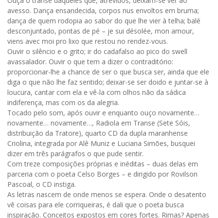
Ouça o transe daqueles que, atrevidos, deixam-se ver ao
avesso. Dança ensandecida, corpos nus envoltos em bruma;
dança de quem rodopia ao sabor do que lhe vier à telha; balé
desconjuntado, pontas de pé – je sui désolée, mon amour,
viens avec moi pro lixo que restou no rendez-vous.
Ouvir o silêncio e o grito; ir do cadafalso ao pico do swell
avassalador. Ouvir o que tem a dizer o contraditório:
proporcionar-lhe a chance de ser o que busca ser, ainda que ele
diga o que não lhe faz sentido; deixar-se ser doido e juntar-se à
loucura, cantar com ela e vê-la com olhos não da sádica
indiferença, mas com os da alegria.
Tocado pelo som, após ouvir e enquanto ouço novamente…
novamente… novamente…, Radiola em Transe (Sete Sóis,
distribuição da Tratore), quarto CD da dupla maranhense
Criolina, integrada por Alê Muniz e Luciana Simões, busquei
dizer em três parágrafos o que pude sentir.
Com treze composições próprias e inéditas – duas delas em
parceria com o poeta Celso Borges – e dirigido por Rovilson
Pascoal, o CD instiga.
As letras nascem de onde menos se espera. Onde o desatento
vê coisas para ele corriqueiras, é dali que o poeta busca
inspiração. Conceitos expostos em cores fortes. Rimas? Apenas