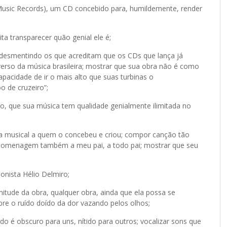
Music Records), um CD concebido para, humildemente, render
a transparecer quão genial ele é;
 desmentindo os que acreditam que os CDs que lança já
erso da música brasileira; mostrar que sua obra não é como
pacidade de ir o mais alto que suas turbinas o
o de cruzeiro”;
o, que sua música tem qualidade genialmente ilimitada no
cia musical a quem o concebeu e criou; compor canção tão
o homenagem também a meu pai, a todo pai; mostrar que seu
onista Hélio Delmiro;
initude da obra, qualquer obra, ainda que ela possa se
obre o ruído doído da dor vazando pelos olhos;
o é obscuro para uns, nítido para outros; vocalizar sons que