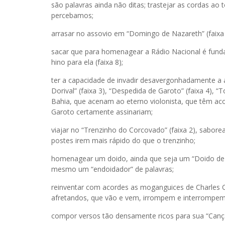
são palavras ainda não ditas; trastejar as cordas a
percebamos;
arrasar no assovio em “Domingo de Nazareth” (faixa 
sacar que para homenagear a Rádio Nacional é funda
hino para ela (faixa 8);
ter a capacidade de invadir desavergonhadamente a
Dorival” (faixa 3), “Despedida de Garoto” (faixa 4), 
Bahia, que acenam ao eterno violonista, que têm ac
Garoto certamente assinariam;
viajar no “Trenzinho do Corcovado” (faixa 2), sabo
postes irem mais rápido do que o trenzinho;
homenagear um doido, ainda que seja um “Doido de 
mesmo um “endoidador” de palavras;
reinventar com acordes as moganguices de Charles Ch
afretandos, que vão e vem, irrompem e interrompem
compor versos tão densamente ricos para sua “Canção