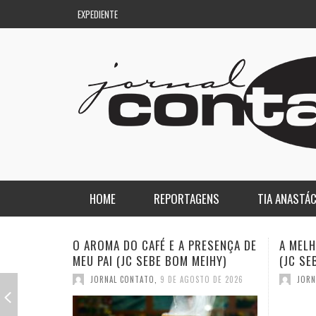
EXPEDIENTE
HOME
REPORTAGENS
TIA ANASTÁC
NACIONAL
COLUNA DO AQUILES
A MELHOR PALAVRA DO DICIONÁRIO
A ESTR
(JC SEBE BOM MEIHY)
SEBE B
REGIONAL
DE PASSAGEM
JORNAL CONTATO
,
2 DE AGOSTO DE 2026
JORN
ESPORTE
ENQUANTO ISSO…