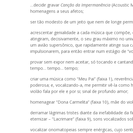
…decidir gravar
Canção da Impermanência
(Acoustic 
homenagens a seus afetos;
ser tão modesto de um jeito que nem de longe permit
acrescentar genialidade a cada música que compõe,
atingiram, decisivamente, o seu grau máximo no univ
um avião supersônico, que rapidamente atinge sua ca
impulsionarem, para então entrar num estágio de “vo
provar sem expor nem aceitar, só tocando e cantand
tempo… tempo… tempo;
criar uma música como “Meu Pai” (faixa 1), reverên
poderosa; e, vocalizando-a, me permitir vê-la com
violão fala por ele e por si; sinal de profundo amor;
homenagear “Dona Carmelita” (faixa 10), mãe do viol
derramar lágrimas tristes diante da inefabilidade da f
eternizar – “Lacrimare” (faixa 9), sons vocalizados s
vocalizar onomatopeias sempre enérgicas, cujo sentid