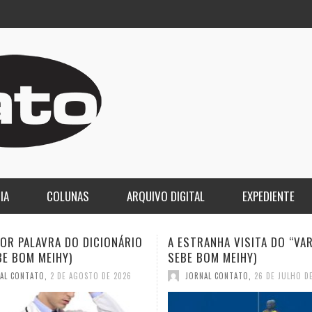
IA
COLUNAS
ARQUIVO DIGITAL
EXPEDIENTE
ANHA VISITA DO “VAR” (JC
QUASE: A PIOR PALAVRA DO
OM MEIHY)
DICIONÁRIO (JC SEBE BOM M
AL CONTATO
,
26 DE JULHO DE 2026
JORNAL CONTATO
,
19 DE JULHO D