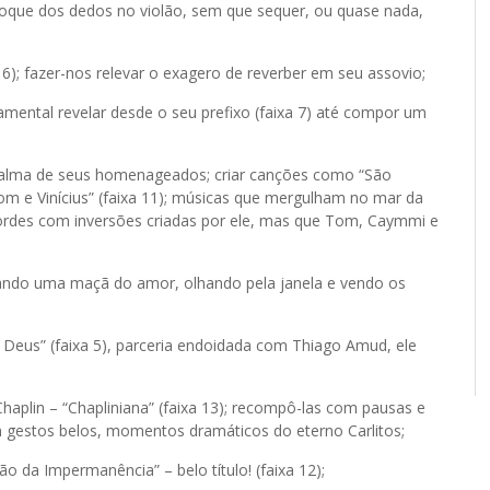
o toque dos dedos no violão, sem que sequer, ou quase nada,
6); fazer-nos relevar o exagero de reverber em seu assovio;
mental revelar desde o seu prefixo (faixa 7) até compor um
 alma de seus homenageados; criar canções como “São
“Tom e Vinícius” (faixa 11); músicas que mergulham no mar da
ordes com inversões criadas por ele, mas que Tom, Caymmi e
reando uma maçã do amor, olhando pela janela e vendo os
Deus” (faixa 5), parceria endoidada com Thiago Amud, ele
aplin – “Chapliniana” (faixa 13); recompô-las com pausas e
 gestos belos, momentos dramáticos do eterno Carlitos;
 da Impermanência” – belo título! (faixa 12);