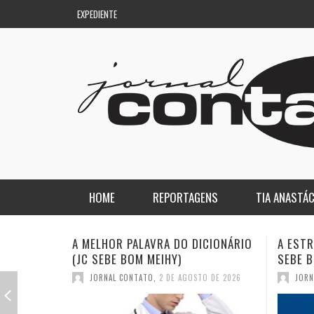
EXPEDIENTE
HOME
REPORTAGENS
TIA ANASTÁC
NACIONAL
COLUNA DO AQUILES
ICIONÁRIO
A ESTRANHA VISITA DO “VAR” (JC
QUASE
SEBE BOM MEIHY)
DICIO
REGIONAL
DE PASSAGEM
TO DE 2026
JORNAL CONTATO
,
26 DE JULHO DE 2026
JOR
ESPORTE
ENQUANTO ISSO…