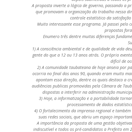
A proposta inverte a lógica de governo, passando a pr
que promovam a organização do trabalho nessa dir
controle estatístico da satisfaçã
Muito interessante esse programa. Já passei pelo c
propostas fora
Enumero três dentre muitas diferenças fundame
Su
1) A consciência ambiental e de qualidade de vida de
gente do que a 12 ou 13 anos atrás. O próprio event
difícil de o
2) A comunidade taubateana de hoje anseia por par
ocorria no final dos anos 90, quando eram muito mais
apontam essa direção, dentre os quais destaco a cr
audiências publicas promovidas pela Câmara de Taub
dispostas a interferir na administração municipa
3) Hoje, a informatização e a portabilidade torna
processamento de dados estatístico
4) O fortalecimento da imprensa regional e também 
suas redes sociais, que abriu um espaço important
A importância da proposta de uma gestão objetivan
indiscutível e todos os pré-candidatos a Prefeito em