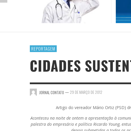
JOSÉ NÊUMANNE PINTO
A MEL
A MOR
LAZER E CULTURA
DICIO
(ANDR
COFUN
LIÇÃO DE MESTRE
PREFEITO PAULO MIRANDA É O DONO DA CAN
JOR
BRASI
JORNAL CONTATO
,
20 DE OUTUBRO DE 2016
MARY BERGAMOTA
JOR
REPORTAGEM
VENTILADOR
CIDADES SUSTEN
—
29 DE MARÇO DE 2012
JORNAL CONTATO
Artigo do vereador Mário Ortiz (PSD) di
Aconteceu na noite de ontem a apresentação à comun
palestra do empresário e político Ricardo Young, ent
depois submetidas a todos os pr