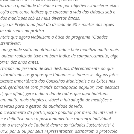
iorizar a qualidade de vida e tem por objetivo estabelecer eixos
eção bem como índices que colocam a vida das cidades sob o
o dos munícipes sob as mais diversas óticas.
argo de Prefeito no final da década de 90 e muitas das ações
m colocadas na prática.
ntais que agora viabilizam a ótica do programa “Cidades
stentáveis”:
u um grande salto na última década e hoje mobiliza muito mais
o ontem realizado teve um bom índice de comparecimento, algo
correr dez anos antes.
ticipar na gerencia de seus destinos, diferentemente do que
 localizados os grupos que tinham esse interesse. Alguns fatos
escente importância dos Conselhos Municipais e os êxitos nas
até, geralmente com grande participação popular, com pessoas
l, que afinal, gere o dia a dia de todos que aqui habitam.
ram muito mais simples e viável a introdução de medições e
s vitais para a gestão da qualidade de vida.
o crescimento da participação popular por meio da internet e
e e definitivo para o posicionamento e cobrança individual.
do a inserção de Taubaté dentre as “Cidades Sustentáveis” é
 2012, por si ou por seus representantes, assinaram o protocolo