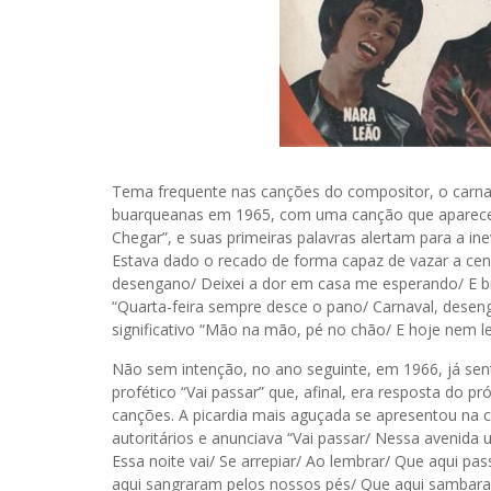
Tema frequente nas canções do compositor, o carnav
buarqueanas em 1965, com uma canção que aparece c
Chegar”, e suas primeiras palavras alertam para a ine
Estava dado o recado de forma capaz de vazar a cens
desengano/ Deixei a dor em casa me esperando/ E brin
“Quarta-feira sempre desce o pano/ Carnaval, desen
significativo “Mão na mão, pé no chão/ E hoje nem 
Não sem intenção, no ano seguinte, em 1966, já sen
profético “Vai passar” que, afinal, era resposta do p
canções. A picardia mais aguçada se apresentou na
autoritários e anunciava “Vai passar/ Nessa avenida
Essa noite vai/ Se arrepiar/ Ao lembrar/ Que aqui pa
aqui sangraram pelos nossos pés/ Que aqui sambaram