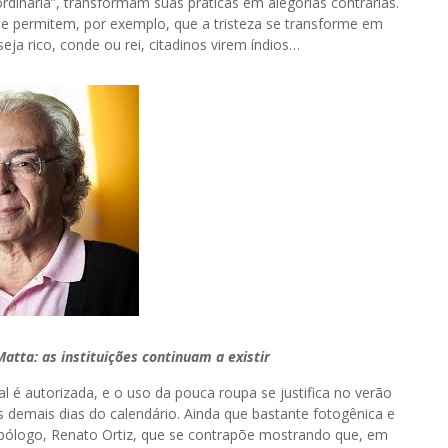
dinária”, transformam suas práticas em alegorias contrárias.
ue permitem, por exemplo, que a tristeza se transforme em
eja rico, conde ou rei, citadinos virem índios…
atta: as instituições continuam a existir
 é autorizada, e o uso da pouca roupa se justifica no verão
s demais dias do calendário. Ainda que bastante fotogênica e
ropólogo, Renato Ortiz, que se contrapõe mostrando que, em