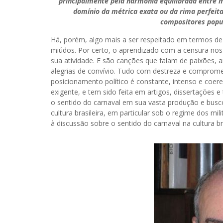
principalmente pela harmonia equilibrada entre m
domínio da métrica exata ou da rima perfeita
compositores popu
Há, porém, algo mais a ser respeitado em termos de
miúdos. Por certo, o aprendizado com a censura no
sua atividade. E são canções que falam de paixões, 
alegrias de convívio. Tudo com destreza e compro
posicionamento político é constante, intenso e coer
exigente, e tem sido feita em artigos, dissertações
o sentido do carnaval em sua vasta produção e bus
cultura brasileira, em particular sob o regime dos mili
à discussão sobre o sentido do carnaval na cultura bra