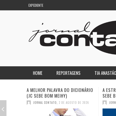
EXPEDIENTE
HOME
REPORTAGENS
TIA ANASTÁC
NACIONAL
COLUNA DO AQUILES
A ESTRANHA VISITA DO “VAR” (JC
QUASE:
SEBE BOM MEIHY)
DICION
REGIONAL
DE PASSAGEM
JORNAL CONTATO
,
26 DE JULHO DE 2026
JORN
ESPORTE
ENQUANTO ISSO…