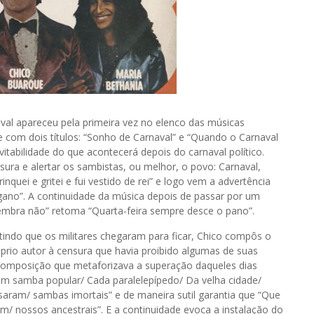
al apareceu pela primeira vez no elenco das músicas
om dois títulos: “Sonho de Carnaval” e “Quando o Carnaval
vitabilidade do que acontecerá depois do carnaval político.
ura e alertar os sambistas, ou melhor, o povo: Carnaval,
quei e gritei e fui vestido de rei” e logo vem a advertência
gano”. A continuidade da música depois de passar por um
lembra não” retoma “Quarta-feira sempre desce o pano”.
tindo que os militares chegaram para ficar, Chico compôs o
róprio autor à censura que havia proibido algumas de suas
 composição que metaforizava a superação daqueles dias
 um samba popular/ Cada paralelepípedo/ Da velha cidade/
ssaram/ sambas imortais” e de maneira sutil garantia que “Que
/ nossos ancestrais”. E a continuidade evoca a instalação do