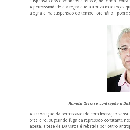
suspensão dos comandos diários e, de forma “extraor
A permissividade é a regra que autoriza mudanças q
alegria e, na suspensão do tempo “ordinário”, pobre s
Renato Ortiz se contrapõe a DaM
A associação da permissividade com liberação sensual
brasileiro, sugerindo fuga da repressão constante no
aceita, a tese de DaMatta é rebatida por outro ant