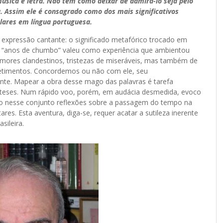
úsica e letra. Não tem como deixar de admirá-lo seja pelo
. Assim ele é consagrado como dos mais significativos
lares em língua portuguesa.
 expressão cantante: o significado metafórico trocado em
s “anos de chumbo” valeu como experiência que ambientou
amores clandestinos, tristezas de miseráveis, mas também de
metimentos. Concordemos ou não com ele, seu
ente. Mapear a obra desse mago das palavras é tarefa
 e teses. Num rápido voo, porém, em audácia desmedida, evoco
co nesse conjunto reflexões sobre a passagem do tempo na
tares. Esta aventura, diga-se, requer acatar a sutileza inerente
sileira.