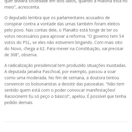
quer dividira sociedade em dois lados, quando a maioria está no
meio”, acrescenta.
O deputado lembra que os parlamentares acusados de
conspirar contra a vontade das urnas também foram eleitos
pelo povo. Nas contas dele, o Planalto está longe de ter os
votos necessários para aprovar a reforma. “O governo tem 54
votos do PSL, se eles não estiverem brigando. Com mais oito
do Novo, chega a 62. Para mexer na Constituição, vai precisar
de 308”, observa.
A radicalização presidencial tem produzido situações inusitadas.
A deputada Janaína Paschoal, por exemplo, passou a soar
como uma moderada. No fim de semana, a doutora tentou
convencer os bolsonaristas a desistir das passeatas. “Não tem
sentido quem está com o poder convocar manifestações!
Raciocinem! Eu só peço o básico!”, apelou. É possível que tenha
pedido demais.