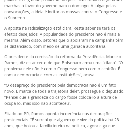
marchas a favor do governo para o domingo. A julgar pelas
convocações, a ideia é incitar as massas contra o Congresso e
o Supremo.
A aposta na radicalização está clara. Resta saber se terá os
efeitos desejados. A popularidade do presidente não é mais a
mesma. Além disso, setores que o apoiaram na campanha têm
se distanciado, com medo de uma guinada autoritária.
O presidente da comissão da reforma da Previdência, Marcelo
Ramos, diz estar certo de que Bolsonaro arma uma “cilada”. “O
problema dele não é com o Congresso nem com o centrão. É
com a democracia e com as instituições”, acusa.
“O desapreço do presidente pela democracia não é um fato
novo. É marca de toda a trajetória dele”, prossegue o deputado.
“Pensei que a grandeza do cargo fosse colocá-lo à altura de
ocupá-lo, mas isso não aconteceu”.
Filiado ao PR, Ramos aponta incoerência nas declarações
presidenciais. “É surreal que alguém que vive da política há 28
anos, que botou a família inteira na política, agora diga que