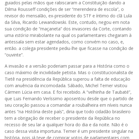
guiados pelas mãos que rabiscaram a Constituição dando a
Dilma Rousseff condições de ser “merendeira de escola”, o
revisor do mensalão, ex-presidente do STF e íntimo do clã Lula
da Silva, Ricardo Lewandowski. Este, contudo, negou em nota
sua condição de “maçaneta” dos invasores da Corte, contando
uma
estória
mirabolante na qual os parlamentares chegaram à
antessala sem estar agendados, como convém no caso, e,
então. a colega presidente pediu-lhe que ficasse na condição de
“ouvinte”.
A invasão e a versão poderiam passar para a História como o
caso máximo de incivilidade petista. Mas o constitucionalista de
Tietê na presidência da República superou a falta de educação
com anuência da incomodada. Sábado, Michel Temer visitou
Cármen Lúcia em casa. E foi recebido. A “velhinha de Taubaté”,
que Luis Fernando Veríssimo aposentou desde que o partido de
seu coração passou a comandar a roubalheira em níveis nunca
antes “na História deste país”, diria que todo cidadão brasileiro
tem a obrigação de receber o presidente da República no
recesso de seu lar a qualquer hora do dia e da noite. Não é o
caso dessa visita importuna. Temer é um presidente singular na
história, pois já teve de comprar votos de parlamentares com