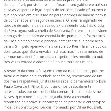
desagradável, por visitantes que foram a seu gabinete e até sua
casa às vésperas e logo depois de ter comunicado oficialmente
que não porá em discussão na pauta pedidos de habeas corpus
de condenados em segunda instância. O mais famigerado de
todos é de autoria da defesa do ex-presidente Luiz Inácio Lula
da Silva, agora sob a chefia de Sepúlveda Pertence, conterrâneo
e amigo dela, a ponto de chamá-la de “prima”, que foi ministro
da Casa e é tido como o principal defensor de sua nomeação
para o STF pelo apenado mais célebre do País. Há ainda outros
dois casos que não o envolvem direta, mas indiretamente, de
vez que uma decisão tomada a respeito deles modificará outra,
três vezes votada e adotada há pouco mais de um ano.
A respeito da controvérsia em torno da matéria em si, por me
faltar o mínimo de autoridade acadêmica, socorro-me de um
dos mais respeitáveis juristas brasileiros, o pernambucano José
Paulo Cavalcanti Filho. Encontramo-nos pessoalmente
apresentados por um conhecido comum, Tancredo de Almeida
Neves, que o nomearia, em seguida, para a chamada
“comissão de notáveis” encarregada de preparar o anteprojeto
inicial da Constituição. Depois, nomeado por Dilma Rousseff,