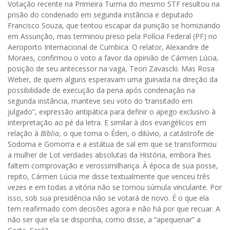
Votação recente na Primeira Turma do mesmo STF resultou na
prisão do condenado em segunda instância e deputado
Francisco Souza, que tentou escapar da punição se homiziando
em Assunção, mas terminou preso pela Polícia Federal (PF) no
Aeroporto Internacional de Cumbica. O relator, Alexandre de
Moraes, confirmou o voto a favor da opinião de Cármen Lúcia,
posição de seu antecessor na vaga, Teori Zavascki. Mas Rosa
Weber, de quem alguns esperavam uma guinada na direção da
possibilidade de execução da pena após condenação na
segunda instância, manteve seu voto do ‘transitado em
julgado”, expressão antipática para definir o apego exclusivo à
interpretação ao pé da letra. E similar à dos evangélicos em
relação à
Bíblia
, o que torna o Éden, o dilúvio, a catástrofe de
Sodoma e Gomorra e a estátua de sal em que se transformou
a mulher de Lot verdades absolutas da História, embora lhes
faltem comprovação e verossimilhança. À época de sua posse,
repito, Cármen Lúcia me disse textualmente que venceu três
vezes e em todas a vitória não se tornou súmula vinculante. Por
isso, sob sua presidência não se votará de novo. É o que ela
tem reafirmado com decisões agora e não há por que recuar. A
não ser que ela se disponha, como disse, a “apequenar” a