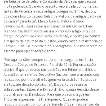
ele faria parte da célebre Comissão da Verdade, que causou
muita polêmica. Quando o assunto veio à baila por conta das
visitas de Pertence a seus antigos colegas do STF e, depois,
dos conselhos do decano Celso de Mello e de antigos patronos
da causa “garantista”, Marco Aurélio Mello e Ricardo
Lewandowski, agora com a entusiástica adesão de Gilmar
Mendes, Cavalcanti escreveu um primoroso artigo, em 8 de
março, no
Jornal do Commercio
, do Recife, e no
Blog de Noblat
,
a respeito da natureza da questão, dando razão à resistência de
Cármen Lúcia. Dele destaco dois parágrafos, que me servem de
alicerce para opinar sobre o tema.
“Por aqui, prisões sempre se deram em segunda instância.
Desde o Código de Processo Penal de 1941. Por uma razão
técnica. É que o recurso nas decisões em Primeira Instância,
Apelação, tem efeitos Devolutivo (faz com que o assunto seja
rediscutido por tribunal) e Suspensivo (a decisão não produz
efeitos, até decisão do tribunal). Enquanto os recursos
subsequentes, Especial e Extraordinário, contra decisão desse
tribunal, apenas Devolutivo. Para que o caso chegue em
Tribunais Superiores – STJ e Supremo. Que não podem
rediscutir provas, por conta da Súmula 7. E sem suspensão da