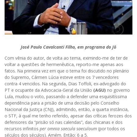
José Paulo Cavalcanti Filho, em programa do Jô
Com vênia do autor, de volta ao tema, eximindo-me de ter de
voltar a questões de hermenêutica, reporto-me apenas aos
fatos. Na primeira vez em que o tema foi discutido no plenário
do Supremo, Cármen Lúcia esteve entre os 7 vencedores
contra 4 vencidos. Na segunda, Dias Toffoli, ex-advogado do
PT e ocupante da Advocacia-Geral da União
(AGU)
no governo
Lula, mudou o voto, passando a defender uma esquisitíssima
dependência para a prisão de uma decisão pelo Conselho
Nacional da Justiça (CNJ), admitindo, então, a quarta instância,
o STF, à qual me tenho referido, apesar das críticas ferozes dos
defensores da “prisão só nas calendas”, das chicanas e dos
recursos infinitos
per omnia saecula saeculoum
(por todos os
séculos dos séculos). Amém. Então: 6 a 5.