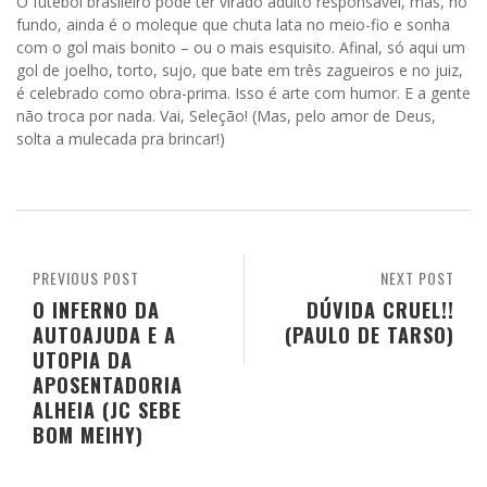
O futebol brasileiro pode ter virado adulto responsável, mas, no
fundo, ainda é o moleque que chuta lata no meio-fio e sonha
com o gol mais bonito – ou o mais esquisito. Afinal, só aqui um
gol de joelho, torto, sujo, que bate em três zagueiros e no juiz,
é celebrado como obra-prima. Isso é arte com humor. E a gente
não troca por nada. Vai, Seleção! (Mas, pelo amor de Deus,
solta a mulecada pra brincar!)
PREVIOUS POST
NEXT POST
O INFERNO DA
DÚVIDA CRUEL!!
AUTOAJUDA E A
(PAULO DE TARSO)
UTOPIA DA
APOSENTADORIA
ALHEIA (JC SEBE
BOM MEIHY)