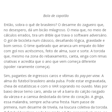
Bola de capotão
Então, sobra o quê de brasileiro? O desarme do zagueiro que,
no desespero, dá um bicão milagroso. O meia que, no meio de
cálculos errados, tira um drible que trava o software adversário.
O gol de bicicleta num clássico, desafiando lógica, gravidade e
bom senso. O time quebrado que arranca um empate do líder
com gol nos acréscimos, feito de alma, suor e sorte. A torcida
que, mesmo na zona do rebaixamento, canta, xinga com rimas
criativas e acredita que o ano que vem começa diferente
(spoiler: raramente começa).
Sim, pagantes de ingressos caros e vítimas do
pay-per-view.
A
alma do futebol brasileiro ainda pulsa. Pode estar engravatada,
cheia de estatísticas e com o VAR soprando no ouvido. Mas por
baixo desse terno caro, ainda se vê a barra do calção rasgado
da várzea e a camisa desbotada do time do coração. A ginga,
essa malandra, sempre acha uma fresta. Num passe de
primeira, num desarme de trivela, na loucura coletiva da torcida.