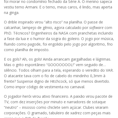
foi morar no condomínio fechado da Série A. O menino sapeca
vestiu terno Armani. E o terno, meus caros, é lindo, mas aperta
na ginga.
O drible inspirado virou “alto risco” na planilha. O passe de
calcanhar, lampejo de gênio, agora calculado por
software
com
PhD. Técnicos? Engenheiros da NASA com pranchetas incluindo
a fase da lua e o humor da sogra do goleiro. O jogo por música,
fluindo como pagode, foi engolido pelo jogo por algoritmo, frio
como planilha de imposto.
E os gols? Ah, os gols! Ainda arrancam gargalhadas e lágrimas.
Mas o grito espontâneo “GOOOOOOOL!” vem seguido de…
silêncio. Todos olham para a tela, esperando o veredito do VAR.
O atacante tava com o fio de cabelo do mindinho 0,3mm à
frente? Suspense digno de Hitchcock, só que menos divertido.
Como impor código de vestimenta no carnaval.
O jogador-herói virou ativo financeiro. A paixão virou pacote de
TV, com dez inserções por minuto e narradores de sotaque
“neutro” – insosso como chiclete sem açúcar. Clubes viraram
corporações. O gramado, tabuleiro de xadrez com peças mais