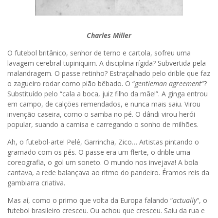
Charles Miller
O futebol britânico, senhor de terno e cartola, sofreu uma
lavagem cerebral tupiniquim. A disciplina rígida? Subvertida pela
malandragem. O passe retinho? Estraçalhado pelo drible que faz
o zagueiro rodar como pião bêbado. O “
gentleman agreement
“?
Substituído pelo “cala a boca, juiz filho da mãe!”. A ginga entrou
em campo, de calções remendados, e nunca mais saiu. Virou
invenção caseira, como o samba no pé. O dândi virou herói
popular, suando a camisa e carregando o sonho de milhões.
Ah, o futebol-arte! Pelé, Garrincha, Zico… Artistas pintando o
gramado com os pés. O passe era um flerte, o drible uma
coreografia, o gol um soneto. O mundo nos invejava! A bola
cantava, a rede balançava ao ritmo do pandeiro. Éramos reis da
gambiarra criativa.
Mas aí, como o primo que volta da Europa falando “
actually
“, o
futebol brasileiro cresceu. Ou achou que cresceu. Saiu da rua e