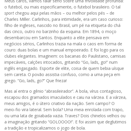
Meus caros, vamos falar sério sobre uma frivolidade profunda:
o futebol, ou mais especificamente, o futebol brasileiro. O tal
sport
chegou aqui pelas mãos – ou melhor pelos pés – de
Charles Miller. Carlinhos, para intimidade, era um caso curioso:
filho de ingleses, nascido no Brasil, um pé na etiqueta do chá
das cinco, outro no barzinho da esquina. Em 1894, o moço
desembarcou em Santos. Enquanto a elite pensava em
negócios sérios, Carlinhos trazia na mala o caos em forma de
couro: duas bolas e um manual empoeirado. E foi logo para os
clubes elegantes. Imaginem: os bacanas do Paulistano, camisas
impecáveis, calções intocados, gritando “Go, lads, go!” num
inglês engasgado. Esporte de elite, coisa de quem bebia uísque
sem careta. O povão assistia confuso, como a uma peça em
grego. “Go, lads, go?” Que frieza!
Mas aí entra o gênio “abrasileirador”. A bola, vírus contagioso,
escapou dos gramados imaculados e caiu na várzea. E a várzea,
meus amigos, é o útero criativo da nação. Sem campo? O
meio-fio vira lateral. Sem bola? Uma meia enrolada com trapo,
ou uma lata de goiabada vazia. Traves? Dois chinelos velhos ou
a imaginação gritando “GOLOOOO!”. E foi assim que deglutimos
a tradição e tropicalizamos o jogo de bola.