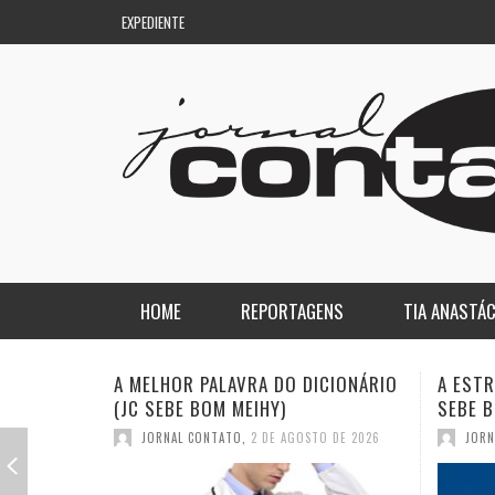
EXPEDIENTE
HOME
REPORTAGENS
TIA ANASTÁC
NACIONAL
COLUNA DO AQUILES
A ESTRANHA VISITA DO “VAR” (JC
QUASE:
SEBE BOM MEIHY)
DICION
REGIONAL
DE PASSAGEM
JORNAL CONTATO
,
26 DE JULHO DE 2026
JORN
ESPORTE
ENQUANTO ISSO…