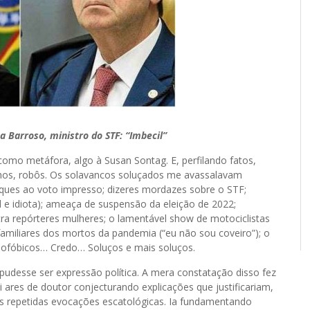
a Barroso, ministro do STF: “Imbecil”
omo metáfora, algo à Susan Sontag. E, perfilando fatos,
nhos, robôs. Os solavancos soluçados me avassalavam
aques ao voto impresso; dizeres mordazes sobre o STF;
l e idiota); ameaça de suspensão da eleição de 2022;
tra repórteres mulheres; o lamentável show de motociclistas
familiares dos mortos da pandemia (“eu não sou coveiro”); o
omofóbicos… Credo… Soluços e mais soluços.
pudesse ser expressão política. A mera constatação disso fez
 ares de doutor conjecturando explicações que justificariam,
s repetidas evocações escatológicas. Ia fundamentando