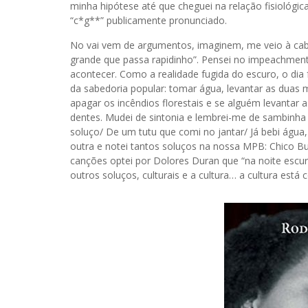
minha hipótese até que cheguei na relação fisiológica
“c*g**” publicamente pronunciado.
No vai vem de argumentos, imaginem, me veio à cabe
grande que passa rapidinho”. Pensei no impeachmen
acontecer. Como a realidade fugida do escuro, o dia
da sabedoria popular: tomar água, levantar as dua
apagar os incêndios florestais e se alguém levantar
dentes. Mudei de sintonia e lembrei-me de sambinha
soluço/ De um tutu que comi no jantar/ Já bebi água,
outra e notei tantos soluços na nossa MPB: Chico Bua
canções optei por Dolores Duran que “na noite escura
outros soluços, culturais e a cultura… a cultura está