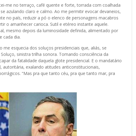
ei-me no terraço, café quente e forte, torrada com coalhada
 se azulando claro e calmo. Ao me permitir evocar devaneios,
rrente no país, reduzir a pó o elenco de personagens macabros
r o amanhecer carioca. Sutil e etéreo instante aquele.
nal, mesmo depois da luminosidade definida, alimentado por
e cada dia.
o me esquecia dos soluços presidenciais que, aliás, se
Soluço, sinistra trilha sonora. Tomando consciência da
apar da fatalidade daquela glote presidencial. E o mandatário
utoritária, exalando atitudes anticonstitucionais,
rágicos. “Mas pra que tanto céu, pra que tanto mar, pra