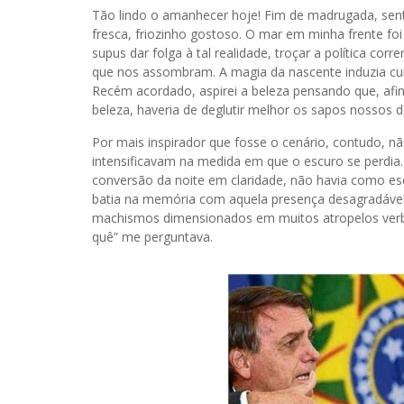
Tão lindo o amanhecer hoje! Fim de madrugada, sent
fresca, friozinho gostoso. O mar em minha frente foi
supus dar folga à tal realidade, troçar a política co
que nos assombram. A magia da nascente induzia curti
Recém acordado, aspirei a beleza pensando que, afi
beleza, haveria de deglutir melhor os sapos nossos d
Por mais inspirador que fosse o cenário, contudo, nã
intensificavam na medida em que o escuro se perdia. 
conversão da noite em claridade, não havia como esc
batia na memória com aquela presença desagradável, a
machismos dimensionados em muitos atropelos verbor
quê” me perguntava.