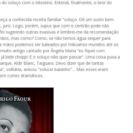
 do soluço com o intestino. Entendi, finalmente, o teor do
ça a conhecida receita familiar “soluço. Dê um susto bem
t, juro. Logo, porém, supus que com o centrão pode não
 foi sugerindo outras evasivas e lembrei-me da recomendação
s mãos, mas como? Como, se não temos água sequer para
 as mãos podemos ser baleados por milicianos munidos até os
 muito antigo cantado por Ângela Maria “eu fiquei com
 já bebi chopp/ E o soluço não quer passar”. Uma coisa puxa a
rque, Aldir Blanc, Taiguara. Devo dizer que de tantas
”, solitária, avisou: “solucei baixinho”… Mas esses eram
 com cortes dramáticos.