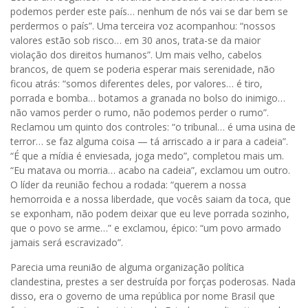
podemos perder este país… nenhum de nós vai se dar bem se
perdermos o país”. Uma terceira voz acompanhou: “nossos
valores estão sob risco… em 30 anos, trata-se da maior
violação dos direitos humanos”. Um mais velho, cabelos
brancos, de quem se poderia esperar mais serenidade, não
ficou atrás: “somos diferentes deles, por valores… é tiro,
porrada e bomba… botamos a granada no bolso do inimigo…
não vamos perder o rumo, não podemos perder o rumo”.
Reclamou um quinto dos controles: “o tribunal… é uma usina de
terror… se faz alguma coisa — tá arriscado a ir para a cadeia”.
“É que a mídia é enviesada, joga medo”, completou mais um.
“Eu matava ou morria… acabo na cadeia”, exclamou um outro.
O líder da reunião fechou a rodada: “querem a nossa
hemorroida e a nossa liberdade, que vocês saiam da toca, que
se exponham, não podem deixar que eu leve porrada sozinho,
que o povo se arme…” e exclamou, épico: “um povo armado
jamais será escravizado”.
Parecia uma reunião de alguma organização política
clandestina, prestes a ser destruída por forças poderosas. Nada
disso, era o governo de uma república por nome Brasil que