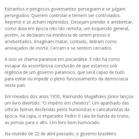
Estranhos e perigosos governantes: perseguem e se julgam
perseguidos. Querem controlar e temem ser controlados.
Reprimir e se acham reprimidos. Desejam prender e arrebentar,
como dizia em época não tão remota, um esquecido general,
porém, se declaram na iminência de serem presos e
arrebentados. Imaginam matar, contudo, deliram como
ameaçados de morte. Cercam e se sentem cercados.
A isso se chama paranoia em psicanálise. E não há como
escapar da assombrosa conclusão de que estamos sob
regência de um governo paranoico, que será capaz de tudo
para evitar ou impedir o pleno funcionamento da democracia
neste país.
Em meados dos anos 1950, Raimundo Magalhães Júnior lançou
um livro divertido: “O império em chinelos”. Um apanhado das
críticas ferinas desferidas pelos humoristas e caricaturistas da
época. Na capa, o imperador Pedro II caía de bunda do trono,
as pernas para o alto. Um livro bem-humorado.
Na reunião de 22 de abril passado, o governo brasileiro