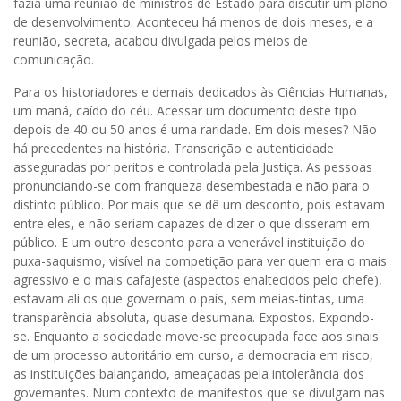
fazia uma reunião de ministros de Estado para discutir um plano
de desenvolvimento. Aconteceu há menos de dois meses, e a
reunião, secreta, acabou divulgada pelos meios de
comunicação.
Para os historiadores e demais dedicados às Ciências Humanas,
um maná, caído do céu. Acessar um documento deste tipo
depois de 40 ou 50 anos é uma raridade. Em dois meses? Não
há precedentes na história. Transcrição e autenticidade
asseguradas por peritos e controlada pela Justiça. As pessoas
pronunciando-se com franqueza desembestada e não para o
distinto público. Por mais que se dê um desconto, pois estavam
entre eles, e não seriam capazes de dizer o que disseram em
público. E um outro desconto para a venerável instituição do
puxa-saquismo, visível na competição para ver quem era o mais
agressivo e o mais cafajeste (aspectos enaltecidos pelo chefe),
estavam ali os que governam o país, sem meias-tintas, uma
transparência absoluta, quase desumana. Expostos. Expondo-
se. Enquanto a sociedade move-se preocupada face aos sinais
de um processo autoritário em curso, a democracia em risco,
as instituições balançando, ameaçadas pela intolerância dos
governantes. Num contexto de manifestos que se divulgam nas