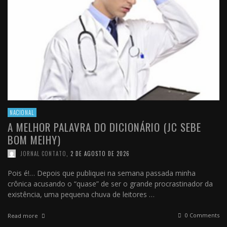
NACIONAL
A MELHOR PALAVRA DO DICIONÁRIO (JC SEBE
BOM MEIHY)
JORNAL CONTATO
,
2 DE AGOSTO DE 2026
Pois é!… Depois que publiquei na semana passada minha
crônica acusando o “quase” de ser o grande procrastinador da
existência, uma pequena chuva de leitores …
0 Comments
Read more