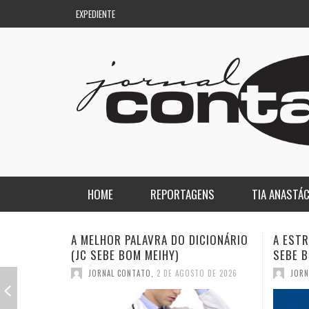
EXPEDIENTE
HOME
REPORTAGENS
TIA ANASTÁC
NACIONAL
COLUNA DO AQUILES
A ESTRANHA VISITA DO “VAR” (JC
QUASE:
SEBE BOM MEIHY)
DICION
REGIONAL
DE PASSAGEM
JORNAL CONTATO
,
26 DE JULHO DE 2026
JORN
ESPORTE
ENQUANTO ISSO…