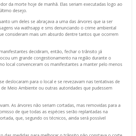
edor da morte hoje de manhã. Elas seriam executadas logo ao
ltimo desejo.
anto um deles se abraçava a uma das árvores que ia ser
sagens via wathsapp e sms denunciando o crime ambiental
que consideram mais um absurdo dentre tantos que ocorrem
nifestantes decidiram, então, fechar o trânsito já
ovocou um grande congestionamento na região durante o
 no local convenceram os manifestantes a manter pelo menos
deslocaram para o local e se revezavam nas tentativas de
a de Meio Ambiente ou outras autoridades que pudessem
vam. As árvores não seriam cortadas, mas removidas para a
omisso de que todas as espécies serão replantadas na
 cortada, que, segundo os técnicos, ainda será possível
o das medidas para melhorar o trânsito não constava o corte