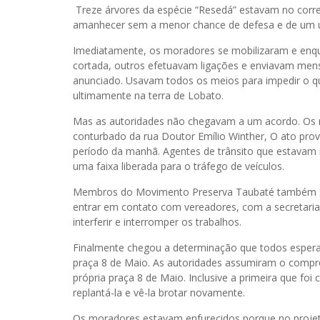
Treze árvores da espécie “Resedá” estavam no corr
amanhecer sem a menor chance de defesa e de um ú
Imediatamente, os moradores se mobilizaram e enqu
cortada, outros efetuavam ligações e enviavam men
anunciado. Usavam todos os meios para impedir o 
ultimamente na terra de Lobato.
Mas as autoridades não chegavam a um acordo. Os ma
conturbado da rua Doutor Emílio Winther, O ato pr
período da manhã. Agentes de trânsito que estavam
uma faixa liberada para o tráfego de veículos.
Membros do Movimento Preserva Taubaté também se 
entrar em contato com vereadores, com a secretari
interferir e interromper os trabalhos.
Finalmente chegou a determinação que todos espera
praça 8 de Maio. As autoridades assumiram o compr
própria praça 8 de Maio. Inclusive a primeira que foi
replantá-la e vê-la brotar novamente.
Os moradores estavam enfurecidos porque no projet