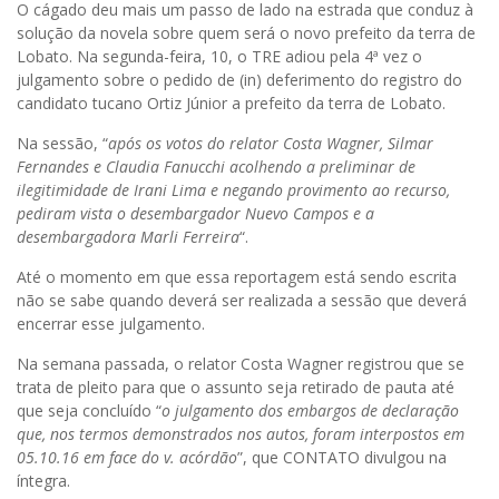
O cágado deu mais um passo de lado na estrada que conduz à
solução da novela sobre quem será o novo prefeito da terra de
Lobato. Na segunda-feira, 10, o TRE adiou pela 4ª vez o
julgamento sobre o pedido de (in) deferimento do registro do
candidato tucano Ortiz Júnior a prefeito da terra de Lobato.
Na sessão, “
após os votos do relator Costa Wagner, Silmar
Fernandes e Claudia Fanucchi acolhendo a preliminar de
ilegitimidade de Irani Lima e negando provimento ao recurso,
pediram vista o desembargador Nuevo Campos e a
desembargadora Marli Ferreira
“.
Até o momento em que essa reportagem está sendo escrita
não se sabe quando deverá ser realizada a sessão que deverá
encerrar esse julgamento.
Na semana passada, o relator Costa Wagner registrou que se
trata de pleito para que o assunto seja retirado de pauta até
que seja concluído “
o julgamento dos embargos de declaração
que, nos termos demonstrados nos autos, foram interpostos em
05.10.16 em face do v. acórdão
”, que CONTATO divulgou na
íntegra.