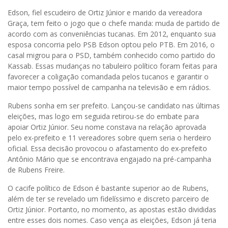
Edson, fiel escudeiro de Ortiz Júnior e marido da vereadora
Graça, tem feito o jogo que o chefe manda: muda de partido de
acordo com as conveniências tucanas. Em 2012, enquanto sua
esposa concorria pelo PSB Edson optou pelo PTB. Em 2016, o
casal migrou para o PSD, também conhecido como partido do
Kassab. Essas mudanças no tabuleiro político foram feitas para
favorecer a coligação comandada pelos tucanos e garantir o
maior tempo possível de campanha na televisão e em rádios.
Rubens sonha em ser prefeito. Lançou-se candidato nas últimas
eleições, mas logo em seguida retirou-se do embate para
apoiar Ortiz Júnior. Seu nome constava na relação aprovada
pelo ex-prefeito e 11 vereadores sobre quem seria o herdeiro
oficial. Essa decisão provocou o afastamento do ex-prefeito
Antônio Mário que se encontrava engajado na pré-campanha
de Rubens Freire.
O cacife político de Edson é bastante superior ao de Rubens,
além de ter se revelado um fidelíssimo e discreto parceiro de
Ortiz Júnior. Portanto, no momento, as apostas estão divididas
entre esses dois nomes. Caso vença as eleições, Edson já teria