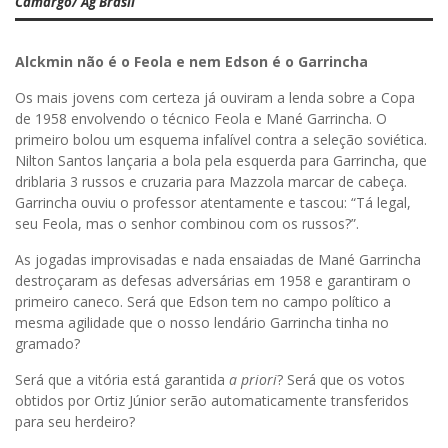
Camargo/ Ag Brasil
Alckmin não é o Feola e nem Edson é o Garrincha
Os mais jovens com certeza já ouviram a lenda sobre a Copa
de 1958 envolvendo o técnico Feola e Mané Garrincha. O
primeiro bolou um esquema infalível contra a seleção soviética.
Nilton Santos lançaria a bola pela esquerda para Garrincha, que
driblaria 3 russos e cruzaria para Mazzola marcar de cabeça.
Garrincha ouviu o professor atentamente e tascou: “Tá legal,
seu Feola, mas o senhor combinou com os russos?”.
As jogadas improvisadas e nada ensaiadas de Mané Garrincha
destroçaram as defesas adversárias em 1958 e garantiram o
primeiro caneco. Será que Edson tem no campo político a
mesma agilidade que o nosso lendário Garrincha tinha no
gramado?
Será que a vitória está garantida
a priori
? Será que os votos
obtidos por Ortiz Júnior serão automaticamente transferidos
para seu herdeiro?