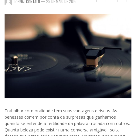
—
29 DE MAIO DE 2016
JORNAL CONTATO
Trabalhar com oralidade tem suas vantagens e riscos. As
benesses correm por conta de surpresas que ganhamos
quando se entende a fertilidade da palavra trocada com outros.
Quanta beleza pode existir numa conversa amigável, solta,