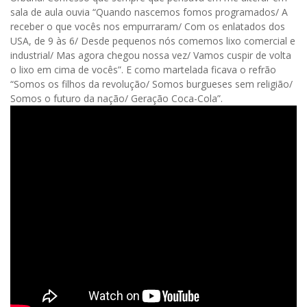
sala de aula ouvia “Quando nascemos fomos programados/ A
receber o que vocês nos empurraram/ Com os enlatados dos
USA, de 9 às 6/ Desde pequenos nós comemos lixo comercial e
industrial/ Mas agora chegou nossa vez/ Vamos cuspir de volta
o lixo em cima de vocês”. E como martelada ficava o refrão
“Somos os filhos da revolução/ Somos burgueses sem religião/
Somos o futuro da nação/ Geração Coca-Cola”.