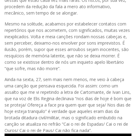
dessas que estão cada vez mais raras. Os riscos, por sua vez,
procedem da redução da fala a mero ato informativo,
mecânico, sem tempo de se alongar.
Mesmo na solitude, acabamos por estabelecer contatos com
repertórios que nos acometem, com significados, muitas vezes
inexplicados. Volta e meia canções rondam nossas cabeças e,
sem perceber, deixamo-nos envolver por sons imprevistos. É
ilusão, porém, supor que esses arroubos sejam inocentes, são
resquícios de memória latente, que não se deixa morrer. É
como se existisse dentro de nós um inquieto apelo libertário
“que sofre, mas não morre”.
Ainda na sexta, 27, sem mais nem menos, me veio à cabeça
uma canção que pensava esquecida. Foi assim: como um
assalto que me vi repetindo a letra de Cartomante, de Ivan Lins,
que na voz de Elis Regina declinava “nos dias de hoje é bom que
se proteja/ Ofereça a face pra quem quer que seja/ Nos dias de
hoje esteja tranquilo” é verdade que aqueles eram dias da
brotada ditadura civil/militar, mas o significado embutido na
canção se atualiza no refrão “Cai o rei de Espadas/ Cai o rei de
Ouros/ Cai o rei de Paus/ Cai não fica nada”.