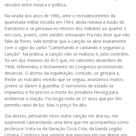
vínculos entre música e política.
Na virada dos anos de 1960, ante o recrudescimento da
quartelada militar iniciada em 1964, ainda reinava a ilusão do
transitório e se pensava no retorno dos militares ao quartel. E
em coro, jovens, com Vandré, entoavam Pra não dizer que não
falei de flores. Vale lembrar que a canção se abre exatamente
com o vigor do canto “Caminhando e cantando e seguindo a
canção”. Na prática, a canção não se realizou e, pelo contrário,
foi um dos motivos do AI-5 que, no calorento dezembro de
1968, referendou o fechamento do Congresso promovendo
devassas. O átomo da inquietação, contudo, se gestava e,
frente ao macabro enredo que se seguiu, assistimos muitos
jovens se darem à guerrilha. O terrorismo de estado se
implantou e foi preciso a morte do jornalista Herzog para
emblemar a reação. Foi longa noite de 21 anos que por fim
permitiu raios de luz. Mas o preço foi alto.
Dia desses, pensando nisso outra canção me atacou, me
surpreendi cantarolando uma letra que me acompanhou como
professor; trata-se da Geração Coca-Cola, da banda Legião
Urbana. Confesso que sempre que pensava em me alterar em