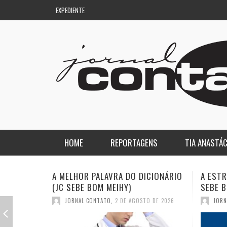
EXPEDIENTE
HOME
REPORTAGENS
TIA ANASTÁC
NACIONAL
COLUNA DO AQUILES
A ESTRANHA VISITA DO “VAR” (JC
QUASE:
SEBE BOM MEIHY)
DICION
REGIONAL
DE PASSAGEM
JORNAL CONTATO
,
26 DE JULHO DE 2026
JORN
ESPORTE
ENQUANTO ISSO…