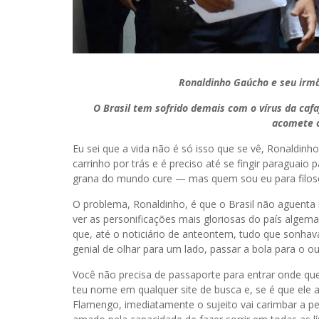
Ronaldinho Gaúcho e seu irm
O Brasil tem sofrido demais com o vírus da caf
acomete o
Eu sei que a vida não é só isso que se vê, Ronaldin
carrinho por trás e é preciso até se fingir paraguaio
grana do mundo cure — mas quem sou eu para filoso
O problema, Ronaldinho, é que o Brasil não aguenta 
ver as personificações mais gloriosas do país algem
que, até o noticiário de anteontem, tudo que sonha
genial de olhar para um lado, passar a bola para o out
Você não precisa de passaporte para entrar onde que
teu nome em qualquer site de busca e, se é que ele a
Flamengo, imediatamente o sujeito vai carimbar a p