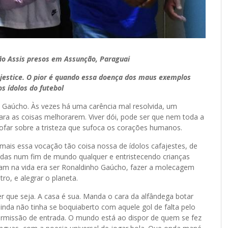
ão Assis presos em Assunção, Paraguai
ajestice. O pior é quando essa doença dos maus exemplos
s ídolos do futebol
ho Gaúcho. Às vezes há uma carência mal resolvida, um
 para as coisas melhorarem. Viver dói, pode ser que nem toda a
far sobre a tristeza que sufoca os corações humanos.
mais essa vocação tão coisa nossa de ídolos cafajestes, de
adas num fim de mundo qualquer e entristecendo crianças
vam na vida era ser Ronaldinho Gaúcho, fazer a molecagem
ro, e alegrar o planeta.
r que seja. A casa é sua. Manda o cara da alfândega botar
inda não tinha se boquiaberto com aquele gol de falta pelo
ermissão de entrada. O mundo está ao dispor de quem se fez