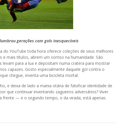
slumbrou gerações com gols inesquecíveis
rta do YouTube toda hora oferece coleções de seus melhores
los e mais títulos, abrem um sorriso na humanidade. São
s levam para a lua e depositam numa cratera para mostrar
omos capazes. Gosto especialmente daquele gol contra o
beque chegue, inventa uma bicicleta mortal.
o, e deixa de lado a mania otária de falsificar identidade de
r que continuar inventando zagueiros adversários? Viver
a frente — e o segundo tempo, o da virada, está apenas