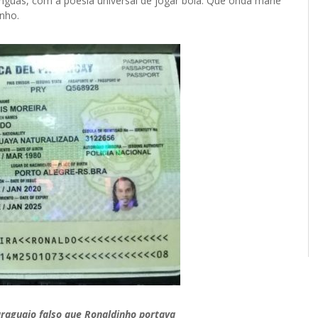
ínguas, com a poesia universal de jogar bola. Que onda mané
inho.
raguaio falso que Ronaldinho portava