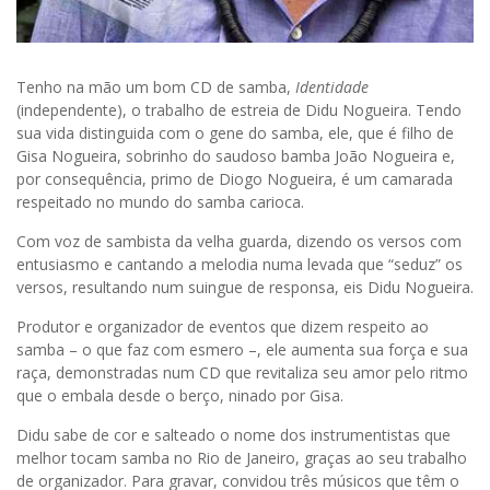
Tenho na mão um bom CD de samba,
Identidade
(independente), o trabalho de estreia de Didu Nogueira. Tendo
sua vida distinguida com o gene do samba, ele, que é filho de
Gisa Nogueira, sobrinho do saudoso bamba João Nogueira e,
por consequência, primo de Diogo Nogueira, é um camarada
respeitado no mundo do samba carioca.
Com voz de sambista da velha guarda, dizendo os versos com
entusiasmo e cantando a melodia numa levada que “seduz” os
versos, resultando num suingue de responsa, eis Didu Nogueira.
Produtor e organizador de eventos que dizem respeito ao
samba – o que faz com esmero –, ele aumenta sua força e sua
raça, demonstradas num CD que revitaliza seu amor pelo ritmo
que o embala desde o berço, ninado por Gisa.
Didu sabe de cor e salteado o nome dos instrumentistas que
melhor tocam samba no Rio de Janeiro, graças ao seu trabalho
de organizador. Para gravar, convidou três músicos que têm o