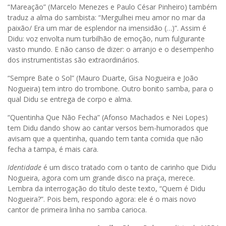
“Mareação” (Marcelo Menezes e Paulo César Pinheiro) também
traduz a alma do sambista: “Mergulhei meu amor no mar da
paixão/ Era um mar de esplendor na imensidão (…)”. Assim é
Didu: voz envolta num turbilhão de emoção, num fulgurante
vasto mundo. E não canso de dizer: o arranjo e o desempenho
dos instrumentistas são extraordinários.
“Sempre Bate o Sol” (Mauro Duarte, Gisa Nogueira e João
Nogueira) tem intro do trombone. Outro bonito samba, para o
qual Didu se entrega de corpo e alma.
“Quentinha Que Não Fecha” (Afonso Machados e Nei Lopes)
tem Didu dando show ao cantar versos bem-humorados que
avisam que a quentinha, quando tem tanta comida que não
fecha a tampa, é mais cara.
Identidade
é um disco tratado com o tanto de carinho que Didu
Nogueira, agora com um grande disco na praça, merece.
Lembra da interrogação do título deste texto, “Quem é Didu
Nogueira?”. Pois bem, respondo agora: ele é o mais novo
cantor de primeira linha no samba carioca.