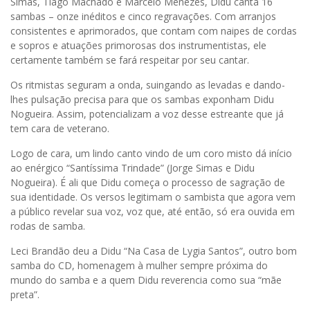
Simas, Tiago Machado e Marcelo Menezes, Didu canta 16
sambas – onze inéditos e cinco regravações. Com arranjos
consistentes e aprimorados, que contam com naipes de cordas
e sopros e atuações primorosas dos instrumentistas, ele
certamente também se fará respeitar por seu cantar.
Os ritmistas seguram a onda, suingando as levadas e dando-
lhes pulsação precisa para que os sambas exponham Didu
Nogueira. Assim, potencializam a voz desse estreante que já
tem cara de veterano.
Logo de cara, um lindo canto vindo de um coro misto dá início
ao enérgico “Santíssima Trindade” (Jorge Simas e Didu
Nogueira). É ali que Didu começa o processo de sagração de
sua identidade. Os versos legitimam o sambista que agora vem
a público revelar sua voz, voz que, até então, só era ouvida em
rodas de samba.
Leci Brandão deu a Didu “Na Casa de Lygia Santos”, outro bom
samba do CD, homenagem à mulher sempre próxima do
mundo do samba e a quem Didu reverencia como sua “mãe
preta”.