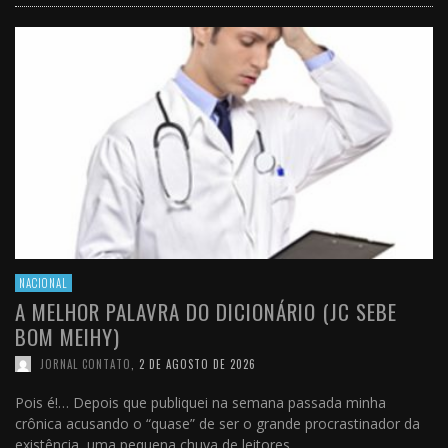
NACIONAL
A MELHOR PALAVRA DO DICIONÁRIO (JC SEBE
BOM MEIHY)
JORNAL CONTATO
,
2 DE AGOSTO DE 2026
Pois é!… Depois que publiquei na semana passada minha
crônica acusando o “quase” de ser o grande procrastinador da
existência, uma pequena chuva de leitores …