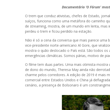
Documentário ‘O Fórum’ most
O trem que conduz ativistas, chefes de Estado, jornal
suíços, funciona como uma metáfora do caminho qu
de streaming, mostra, de um mundo em lenta, mas in
perdeu o trem e ficou perdido na estação.
Não é só a cena da conversa que mais parece uma bri
vice-presidente norte-americano Al Gore, que virali
mostra o quão deslocado o País está. São todos os a
emergências climáticas. Somos párias, motivo de pia
O filme tem duas partes. Uma mais otimista mostr
de dono do mundo, Theresa May ainda não derrotad
charme pelos corredores. A edição de 2019 é mais me
comercial entre Estados Unidos e China já deflagra
cenário, a presença de Bolsonaro é um constrangime