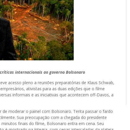
íticas internacionais ao governo Bolsonaro
teve acesso pleno a reuniões preparatórias de Klaus Schwab,
empresários, ativistas para as duas edições que o filme
rsas informais e as iniciativas que acontecem off-Davos, a
er de moderar o painel com Bolsonaro. Tenta passar o fardo
entilmente. Sua preocupação com a chegada do presidente
5 minutos finais do filme, Bolsonaro entra em cena. Seu
to é mostrado na íntegra, com cenas intercaladas da plateia