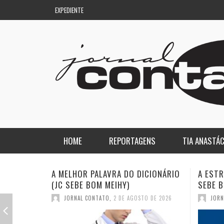
EXPEDIENTE
HOME
REPORTAGENS
TIA ANASTÁC
NACIONAL
COLUNA DO AQUILES
A ESTRANHA VISITA DO “VAR” (JC
QUASE:
SEBE BOM MEIHY)
DICION
REGIONAL
DE PASSAGEM
JORNAL CONTATO
,
26 DE JULHO DE 2026
JORN
ESPORTE
ENQUANTO ISSO…