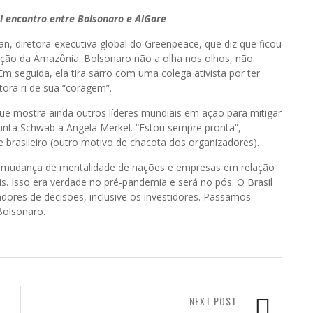
l encontro entre Bolsonaro e AlGore
, diretora-executiva global do Greenpeace, que diz que ficou
ação da Amazônia. Bolsonaro não a olha nos olhos, não
m seguida, ela tira sarro com uma colega ativista por ter
tora ri de sua “coragem”.
ue mostra ainda outros líderes mundiais em ação para mitigar
gunta Schwab a Angela Merkel. “Estou sempre pronta”,
brasileiro (outro motivo de chacota dos organizadores).
e mudança de mentalidade de nações e empresas em relação
. Isso era verdade no pré-pandemia e será no pós. O Brasil
res de decisões, inclusive os investidores. Passamos
Bolsonaro.
NEXT POST