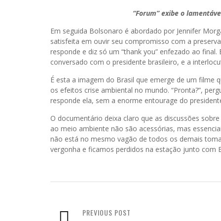
“Forum” exibe o lamentáve
Em seguida Bolsonaro é abordado por Jennifer Morgan
satisfeita em ouvir seu compromisso com a preserv
responde e diz só um “thank you” enfezado ao final. E
conversado com o presidente brasileiro, e a interlocu
É esta a imagem do Brasil que emerge de um filme q
os efeitos crise ambiental no mundo. “Pronta?”, per
responde ela, sem a enorme entourage do presidente 
O documentário deixa claro que as discussões sobr
ao meio ambiente não são acessórias, mas essenciais
não está no mesmo vagão de todos os demais tomado
vergonha e ficamos perdidos na estação junto com 
PREVIOUS POST