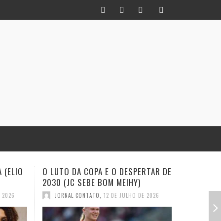
RTAR DE
INFIDELIDADE COMO MÉTODO: UM
EXISTE A
HISTORIADOR NA TORCIDA (JC
(EVALDO 
SEBE BOM MEIHY
E 2026
JORNAL
JORNAL CONTATO
,
28 DE JUNHO DE 2026