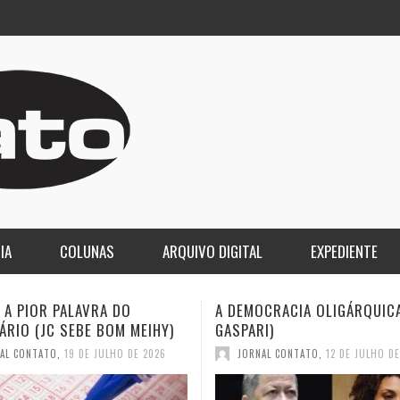
IA
COLUNAS
ARQUIVO DIGITAL
EXPEDIENTE
CRACIA OLIGÁRQUICA (ELIO
O LUTO DA COPA E O DESPE
I)
2030 (JC SEBE BOM MEIHY)
AL CONTATO
,
12 DE JULHO DE 2026
JORNAL CONTATO
,
12 DE JULHO D