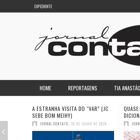
EXPEDIENTE
HOME
REPORTAGENS
TIA ANASTÁC
NACIONAL
COLUNA DO AQUILES
QUASE: A PIOR PALAVRA DO
A DEMO
DICIONÁRIO (JC SEBE BOM MEIHY)
GASPAR
REGIONAL
DE PASSAGEM
JORNAL CONTATO
,
19 DE JULHO DE 2026
JORN
ESPORTE
ENQUANTO ISSO…