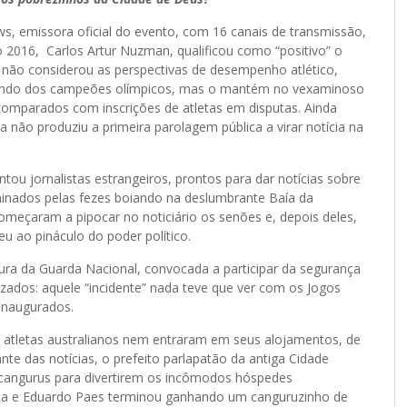
s, emissora oficial do evento, com 16 canais de transmissão,
 2016, Carlos Artur Nuzman, qualificou como “positivo” o
 não considerou as perspectivas de desempenho atlético,
Mundo dos campeões olímpicos, mas o mantém no vexaminoso
omparados com inscrições de atletas em disputas. Ainda
la não produziu a primeira parolagem pública a virar notícia na
tou jornalistas estrangeiros, prontos para dar notícias sobre
minados pelas fezes boiando na deslumbrante Baía da
omeçaram a pipocar no noticiário os senões e, depois deles,
u ao pináculo do poder político.
tura da Guarda Nacional, convocada a participar da segurança
izados: aquele “incidente” nada teve que ver com os Jogos
inaugurados.
os atletas australianos nem entraram em seus alojamentos, de
e das notícias, o prefeito parlapatão da antiga Cidade
 cangurus para divertirem os incômodos hóspedes
nta e Eduardo Paes terminou ganhando um canguruzinho de