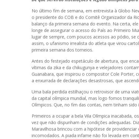
No último fim de semana, em entrevista à Globo New
o presidente do COB e do Comitê Organizador da Rio
balanço da primeira semana do evento. Na certa, ele
longe de assegurar o acesso do País ao Primeiro 
lugar de sempre, com poucos acessos ao pódio, se c
assim, o ufanismo irrealista do atleta que virou carto
primeira semana dos torneios.
Antes do festejado espetáculo de abertura, que encan
vítimas da zika e da chikugunya e velejadores conta
Guanabara, que inspirou o compositor Cole Porter, c
a enxurrada de declarações desastrosas, que ascende
Uma bala perdida estilhaçou o retrovisor de uma via
da capital olímpica mundial, mas logo fomos tranquil
Olímpicos. Que, no fim das contas, nem tinham sido 
Primeiros a ocupar a bela Vila Olímpica inacabada, 
vez que não dispunham de condições adequadas. Diant
Maravilhosa brincou com a hipótese de providenciar
incomodados. A piada infame não foi levada em co