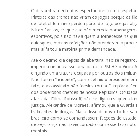
O deslumbramento dos espectadores com o espetáculo
Plateias das arenas não viram os jogos porque as fi
de futebol feminino perdeu parte do jogo porque al
Nilton Santos, craque que não merecia homenagem d
esportivos, pois não havia quem a fornecesse na qu
quiosques, mas as refeições não atenderam à procur
mas aí faltou a matéria-prima demandada.
Até o décimo dia depois da abertura, não se registr
impediu que houvesse uma baixa: o PM Hélio Vieira 
dirigindo uma viatura ocupada por outros dois milita
Não foi um “acidente”, como definiu o presidente em 
fato, o assassinato não “deslustrou” a Olimpíada. Ser
dos poderosos chefões de nossa República. Ocupada 
afastada, Dilma Rousseff, não se dignou sequer a lam
Justiça, Alexandre de Moraes, afirmou que a Guarda 
traficantes de drogas. Nada disse de novo: todos sabe
brasileiro como se comandassem facções do Estado I
de segurança não havia contado com esse fato notóri
mentais.