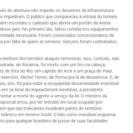
 de abertura não impediu os desastres da infraestrutura.
las impediram. O público que compareceu à estreia do torneio
guém escondeu o cadeado que abriria um portão da Arena
esse jaez. No primeiro dia, faltou comida nos equipamentos
antidade necessária. Foram convocados concessionários de
a por falta de quem as servisse. Garçons foram contratados,
ou nenhum dos temidos ataques terroristas. Isso, contudo, não
Andrade, de Roraima, foi morto com um tiro na cabeça,
res de fora do Rio: um capitão do Acre e um praça do Piauí.
exercício, Michel Temer, de forma pra lá de desastrosa. E, de
viu, sim, foi para exibir a sesquipedal desumanidade insensível
em se livrar do impeachment inevitável, a presidente
entar a morte do agente a serviço da lei. O ministro da
Nacional errou, por ter entrado em local ocupado por
m que tais traficantes invadiram partes do território
slâmico em terreno hostil. O tido como inviolável esquema
o para qualquer brasileiro de posse de suas faculdades