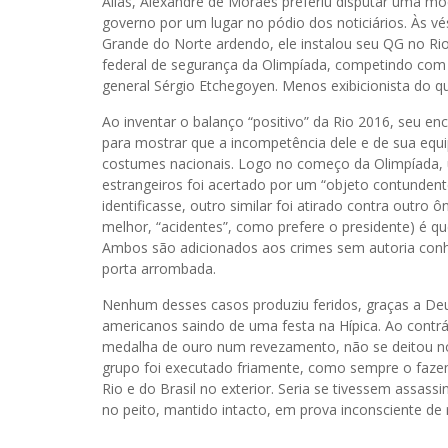
Aliás, Alexandre de Moraes preferiu disputar uma mod
governo por um lugar no pódio dos noticiários. Às v
Grande do Norte ardendo, ele instalou seu QG no 
federal de segurança da Olimpíada, competindo com o
general Sérgio Etchegoyen. Menos exibicionista do que
Ao inventar o balanço “positivo” da Rio 2016, seu 
para mostrar que a incompetência dele e de sua equ
costumes nacionais. Logo no começo da Olimpíada, u
estrangeiros foi acertado por um “objeto contundent
identificasse, outro similar foi atirado contra outro 
melhor, “acidentes”, como prefere o presidente) é qu
Ambos são adicionados aos crimes sem autoria conh
porta arrombada.
Nenhum desses casos produziu feridos, graças a De
americanos saindo de uma festa na Hípica. Ao contr
medalha de ouro num revezamento, não se deitou no
grupo foi executado friamente, como sempre o faze
Rio e do Brasil no exterior. Seria se tivessem assa
no peito, mantido intacto, em prova inconsciente de re