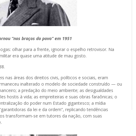
tornou “nos braços do povo” em 1951
 olhar para a frente, ignorar o espelho retrovisor. Na
l-militar era quase uma atitude de mau gosto.
88.
nas áreas dos direitos civis, políticos e sociais, eram
Permaneceu inalterado o modelo de sociedade construído — ou
inanceiro; a predação do meio ambiente; as desigualdades
oles hostis à vida; as empreiteiras e suas obras faraônicas; o
entralização do poder num Estado gigantesco; a mídia
arantidoras da lei e da ordem”, replicando tendências
zados transformam-se em tutores da nação, com suas
.