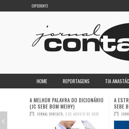
EXPEDIENTE
HOME
REPORTAGENS
TIA ANASTÁC
NACIONAL
COLUNA DO AQUILES
A ESTRANHA VISITA DO “VAR” (JC
QUASE:
SEBE BOM MEIHY)
DICION
REGIONAL
DE PASSAGEM
JORNAL CONTATO
,
26 DE JULHO DE 2026
JORN
ESPORTE
ENQUANTO ISSO…