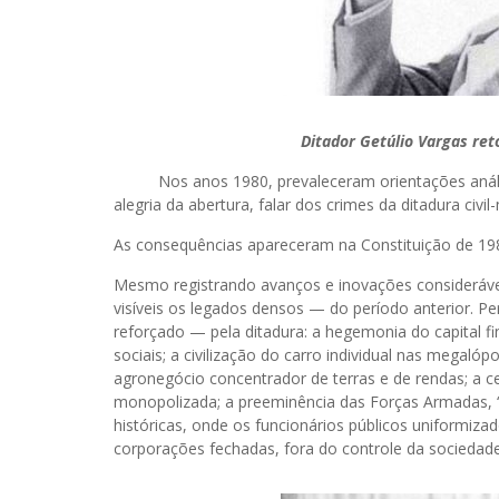
Ditador Getúlio Vargas re
Nos anos 1980, prevaleceram orientações análogas:
alegria da abertura, falar dos crimes da ditadura civi
As consequências apareceram na Constituição de 19
Mesmo registrando avanços e inovações consideráveis 
visíveis os legados densos — do período anterior. 
reforçado — pela ditadura: a hegemonia do capital f
sociais; a civilização do carro individual nas megalóp
agronegócio concentrador de terras e de rendas; a c
monopolizada; a preeminência das Forças Armadas, “g
históricas, onde os funcionários públicos uniformi
corporações fechadas, fora do controle da sociedade