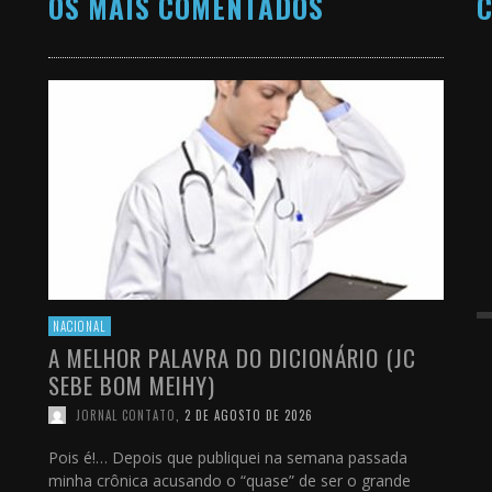
OS MAIS COMENTADOS
C
NACIONAL
A MELHOR PALAVRA DO DICIONÁRIO (JC
SEBE BOM MEIHY)
JORNAL CONTATO
,
2 DE AGOSTO DE 2026
Pois é!… Depois que publiquei na semana passada
minha crônica acusando o “quase” de ser o grande