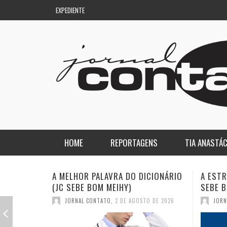
EXPEDIENTE
HOME
REPORTAGENS
TIA ANASTÁC
NACIONAL
COLUNA DO AQUILES
A ESTRANHA VISITA DO “VAR” (JC
QUASE:
SEBE BOM MEIHY)
DICION
REGIONAL
DE PASSAGEM
JORNAL CONTATO
,
26 DE JULHO DE 2026
JORN
ESPORTE
ENQUANTO ISSO…