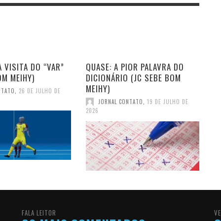
 VISITA DO “VAR”
QUASE: A PIOR PALAVRA DO
OM MEIHY)
DICIONÁRIO (JC SEBE BOM
MEIHY)
NTATO
,
26 DE JULHO DE
JORNAL CONTATO
,
19 DE JULHO DE
2026
FALA LEITOR
VE