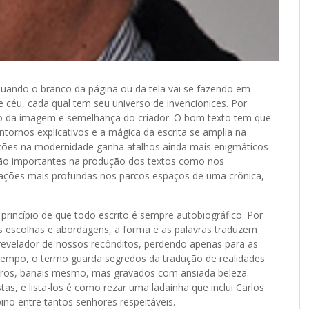
 quando o branco da página ou da tela vai se fazendo em
 céu, cada qual tem seu universo de invencionices. Por
no da imagem e semelhança do criador. O bom texto tem que
tornos explicativos e a mágica da escrita se amplia na
ições na modernidade ganha atalhos ainda mais enigmáticos
tão importantes na produção dos textos como nos
cações mais profundas nos parcos espaços de uma crônica,
 princípio de que todo escrito é sempre autobiográfico. Por
s escolhas e abordagens, a forma e as palavras traduzem
revelador de nossos recônditos, perdendo apenas para as
 tempo, o termo guarda segredos da tradução de realidades
ueiros, banais mesmo, mas gravados com ansiada beleza.
as, e lista-los é como rezar uma ladainha que inclui Carlos
 entre tantos senhores respeitáveis.