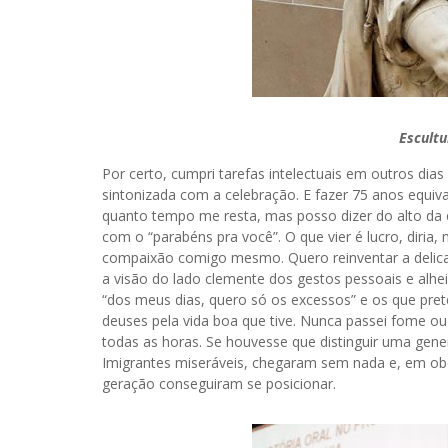
Escultu
Por certo, cumpri tarefas intelectuais em outros di
sintonizada com a celebração. E fazer 75 anos equiv
quanto tempo me resta, mas posso dizer do alto d
com o “parabéns pra você”. O que vier é lucro, diria
compaixão comigo mesmo. Quero reinventar a delicad
a visão do lado clemente dos gestos pessoais e alheio
“dos meus dias, quero só os excessos” e os que pret
deuses pela vida boa que tive. Nunca passei fome ou 
todas as horas. Se houvesse que distinguir uma gener
Imigrantes miseráveis, chegaram sem nada e, em obe
geração conseguiram se posicionar.