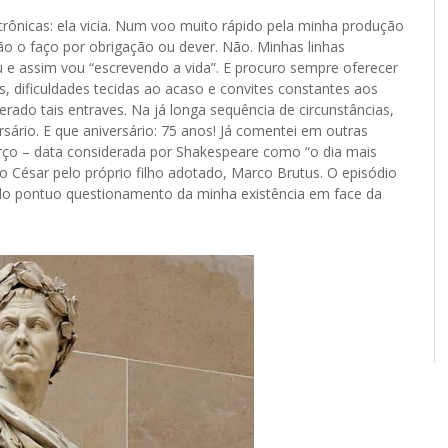
 crônicas: ela vicia. Num voo muito rápido pela minha produção
não o faço por obrigação ou dever. Não. Minhas linhas
 assim vou “escrevendo a vida”. E procuro sempre oferecer
, dificuldades tecidas ao acaso e convites constantes aos
ado tais entraves. Na já longa sequência de circunstâncias,
rsário. E que aniversário: 75 anos! Já comentei em outras
arço – data considerada por Shakespeare como “o dia mais
úlio César pelo próprio filho adotado, Marco Brutus. O episódio
o pontuo questionamento da minha existência em face da