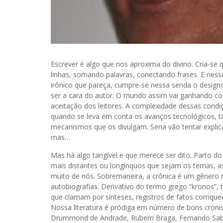
Escrever é algo que nos aproxima do divino. Cria-se
linhas, somando palavras, conectando frases. E nesse
irônico que pareça, cumpre-se nessa senda o desig
ser a cara do autor. O mundo assim vai ganhando con
aceitação dos leitores. A complexidade dessas cond
quando se leva em conta os avanços tecnológicos, 
mecanismos que os divulgam. Seria vão tentar expli
mas…
Mas há algo tangível e que merece ser dito. Parto do
mais distantes ou longínquos que sejam os temas, a
muito de nós. Sobremaneira, a crônica é um gênero 
autobiografias. Derivativo do termo grego “kronos”,
que clamam por sínteses, registros de fatos corriq
Nossa literatura é pródiga em número de bons cronist
Drummond de Andrade, Rubem Braga, Fernando Sabino