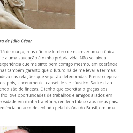
ra de Júlio César
as 15 de março, mas não me lembro de escrever uma crônica
ale a uma saudação à minha própria vida. Não sei ainda
a experiência que me sinto bem comigo mesmo, em coerência
, mas também garanto que o futuro há de me levar a ter mais
eza das relações que vejo tão deterioradas. Preciso depurar
s, pois, sinceramente, cansei de ser cáustico. Sartre dizia
endo são de finezas. E tenho que exercitar o graças aos
frio, tive oportunidades de trabalhos e amigos aliados em
osidade em minha trajetória, renderia tributo aos meus pais.
diência ao arco desenhado pela história do Brasil, em uma