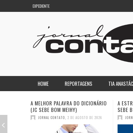
EXPEDIENTE
HOME
REPORTAGENS
TIA ANASTÁC
NACIONAL
COLUNA DO AQUILES
A ESTRANHA VISITA DO “VAR” (JC
QUASE:
SEBE BOM MEIHY)
DICION
REGIONAL
DE PASSAGEM
JORNAL CONTATO
,
26 DE JULHO DE 2026
JORN
ESPORTE
ENQUANTO ISSO…