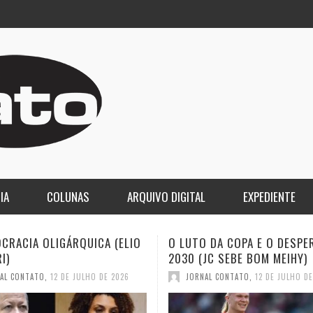
IA
COLUNAS
ARQUIVO DIGITAL
EXPEDIENTE
 DA COPA E O DESPERTAR DE
INFIDELIDADE COMO MÉTOD
JC SEBE BOM MEIHY)
HISTORIADOR NA TORCIDA (
SEBE BOM MEIHY
AL CONTATO
,
12 DE JULHO DE 2026
JORNAL CONTATO
,
28 DE JUNHO D