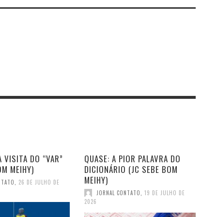
 VISITA DO “VAR”
QUASE: A PIOR PALAVRA DO
OM MEIHY)
DICIONÁRIO (JC SEBE BOM
MEIHY)
NTATO
,
26 DE JULHO DE
JORNAL CONTATO
,
19 DE JULHO DE
2026