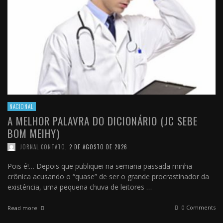
NACIONAL
A MELHOR PALAVRA DO DICIONÁRIO (JC SEBE
BOM MEIHY)
JORNAL CONTATO
,
2 DE AGOSTO DE 2026
Pois é!… Depois que publiquei na semana passada minha
crônica acusando o “quase” de ser o grande procrastinador da
existência, uma pequena chuva de leitores …
0 Comments
Read more