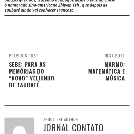
amigos queridos, trazendo a reboque desde o Vale do Silício
o namorado sino-americano Zhiwen Teh , que depois de
Taubaté ainda vai conhecer Trancoso.
PREVIOUS POST
NEXT POST
SEBE: PARA AS
MARMO:
MEMÓRIAS DO
MATEMÁTICA E
“NOVO” VELHINHO
MÚSICA
DE TAUBATÉ
ABOUT THE AUTHOR
JORNAL CONTATO