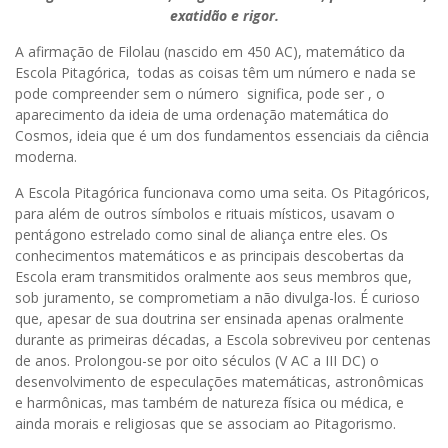
exatidão e rigor.
A afirmação de Filolau (nascido em 450 AC), matemático da
Escola Pitagórica, todas as coisas têm um número e nada se
pode compreender sem o número significa, pode ser , o
aparecimento da ideia de uma ordenação matemática do
Cosmos, ideia que é um dos fundamentos essenciais da ciência
moderna.
A Escola Pitagórica funcionava como uma seita. Os Pitagóricos,
para além de outros símbolos e rituais místicos, usavam o
pentágono estrelado como sinal de aliança entre eles. Os
conhecimentos matemáticos e as principais descobertas da
Escola eram transmitidos oralmente aos seus membros que,
sob juramento, se comprometiam a não divulga-los. É curioso
que, apesar de sua doutrina ser ensinada apenas oralmente
durante as primeiras décadas, a Escola sobreviveu por centenas
de anos. Prolongou-se por oito séculos (V AC a III DC) o
desenvolvimento de especulações matemáticas, astronômicas
e harmônicas, mas também de natureza física ou médica, e
ainda morais e religiosas que se associam ao Pitagorismo.