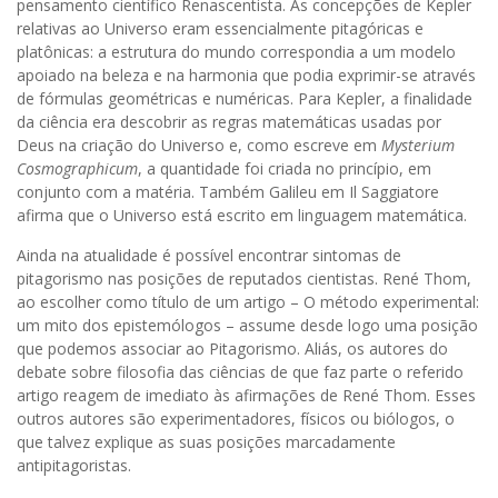
pensamento científico Renascentista. As concepções de Kepler
relativas ao Universo eram essencialmente pitagóricas e
platônicas: a estrutura do mundo correspondia a um modelo
apoiado na beleza e na harmonia que podia exprimir-se através
de fórmulas geométricas e numéricas. Para Kepler, a finalidade
da ciência era descobrir as regras matemáticas usadas por
Deus na criação do Universo e, como escreve em
Mysterium
Cosmographicum
, a quantidade foi criada no princípio, em
conjunto com a matéria. Também Galileu em Il Saggiatore
afirma que o Universo está escrito em linguagem matemática.
Ainda na atualidade é possível encontrar sintomas de
pitagorismo nas posições de reputados cientistas. René Thom,
ao escolher como título de um artigo – O método experimental:
um mito dos epistemólogos – assume desde logo uma posição
que podemos associar ao Pitagorismo. Aliás, os autores do
debate sobre filosofia das ciências de que faz parte o referido
artigo reagem de imediato às afirmações de René Thom. Esses
outros autores são experimentadores, físicos ou biólogos, o
que talvez explique as suas posições marcadamente
antipitagoristas.