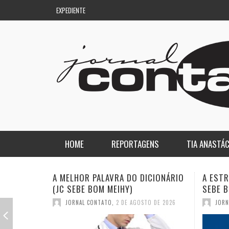
EXPEDIENTE
HOME
REPORTAGENS
TIA ANASTÁC
NACIONAL
COLUNA DO AQUILES
A ESTRANHA VISITA DO “VAR” (JC
QUASE:
SEBE BOM MEIHY)
DICION
REGIONAL
DE PASSAGEM
JORNAL CONTATO
,
26 DE JULHO DE 2026
JORN
ESPORTE
ENQUANTO ISSO…