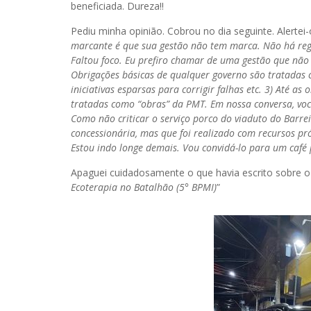
beneficiada. Dureza!!
Pediu minha opinião. Cobrou no dia seguinte. Alertei
marcante é que sua gestão não tem marca. Não há regis
Faltou foco. Eu prefiro chamar de uma gestão que não 
Obrigações básicas de qualquer governo são tratadas 
iniciativas esparsas para corrigir falhas etc. 3) Até a
tratadas como “obras” da PMT. Em nossa conversa, você 
Como não criticar o serviço porco do viaduto do Barre
concessionária, mas que foi realizado com recursos p
Estou indo longe demais. Vou convidá-lo para um café 
Apaguei cuidadosamente o que havia escrito sobre o 
Ecoterapia no Batalhão (5° BPMI)
”