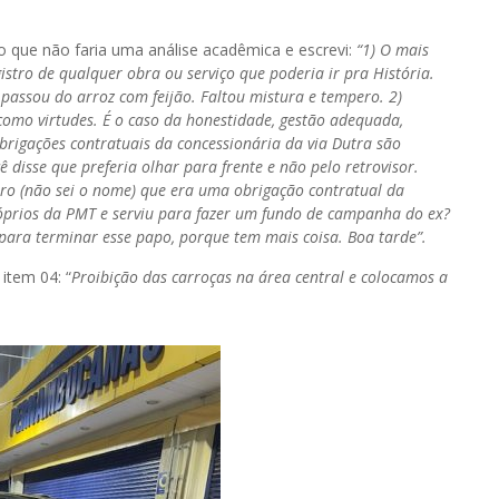
-o que não faria uma análise acadêmica e escrevi:
“1) O mais
tro de qualquer obra ou serviço que poderia ir pra História.
passou do arroz com feijão. Faltou mistura e tempero. 2)
como virtudes. É o caso da honestidade, gestão adequada,
s obrigações contratuais da concessionária da via Dutra são
disse que preferia olhar para frente e não pelo retrovisor.
iro (não sei o nome) que era uma obrigação contratual da
róprios da PMT e serviu para fazer um fundo de campanha do ex?
para terminar esse papo, porque tem mais coisa. Boa tarde”.
item 04: “
Proibição das carroças na área central e colocamos a