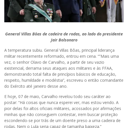
General Villas Bôas de cadeira de rodas, ao lado do presidente
Jair Bolsonaro
A temperatura subiu. General Villas Bôas, principal liderança
militar recentemente reformado, entrou em cena. “”Mais uma
vez, o senhor Olavo de Carvalho, a partir de seu vazio
existencial, derrama seus ataques aos militares e às FFAA,
demonstrando total falta de princípios básicos de educação,
respeito, humildade e modéstia”, escreveu o então comandante
do Exército até janeiro desse ano.
E hoje, 07 de maio, Carvalho revelou todo seu caráter ao
postar: “Há coisas que nunca esperei ver, mas estou vendo. A
pior delas foi altos oficiais militares, acossados por afirmações
minhas que não conseguem contestar, irem buscar proteção
escondendo-se por trás de um doente preso a uma cadeira de
rodas. Nem o Lula seria capaz de tamanha baixeza.”