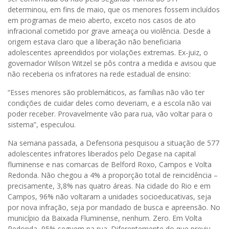
determinou, em fins de maio, que os menores fossem incluídos
em programas de meio aberto, exceto nos casos de ato
infracional cometido por grave ameaça ou violência. Desde a
origem estava claro que a liberação não beneficiaria
adolescentes apreendidos por violações extremas. Ex-juiz, o
governador Wilson Witzel se pôs contra a medida e avisou que
não receberia os infratores na rede estadual de ensino:
“Esses menores são problemáticos, as famílias não vão ter
condições de cuidar deles como deveriam, e a escola não vai
poder receber. Provavelmente vão para rua, vão voltar para o
sistema”, especulou.
Na semana passada, a Defensoria pesquisou a situação de 577
adolescentes infratores liberados pelo Degase na capital
fluminense e nas comarcas de Belford Roxo, Campos e Volta
Redonda. Não chegou a 4% a proporção total de reincidência –
precisamente, 3,8% nas quatro áreas. Na cidade do Rio e em
Campos, 96% não voltaram a unidades socioeducativas, seja
por nova infração, seja por mandado de busca e apreensão. No
município da Baixada Fluminense, nenhum. Zero. Em Volta
Redonda, 95% seguem na rua. Diferentemente do que previu