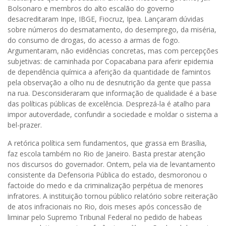
Bolsonaro e membros do alto escalão do governo
desacreditaram Inpe, IBGE, Fiocruz, Ipea. Lançaram dúvidas
sobre números do desmatamento, do desemprego, da miséria,
do consumo de drogas, do acesso a armas de fogo.
Argumentaram, não evidências concretas, mas com percepções
subjetivas: de caminhada por Copacabana para aferir epidemia
de dependência química a aferição da quantidade de famintos
pela observação a olho nu de desnutrição da gente que passa
na rua. Desconsideraram que informação de qualidade é a base
das políticas públicas de excelência. Desprezá-la é atalho para
impor autoverdade, confundir a sociedade e moldar o sistema a
bel-prazer.
A retórica política sem fundamentos, que grassa em Brasília,
faz escola também no Rio de Janeiro. Basta prestar atenção
nos discursos do governador. Ontem, pela via de levantamento
consistente da Defensoria Pública do estado, desmoronou o
factoide do medo e da criminalização perpétua de menores
infratores. A instituição tornou público relatório sobre reiteração
de atos infracionais no Rio, dois meses após concessão de
liminar pelo Supremo Tribunal Federal no pedido de habeas