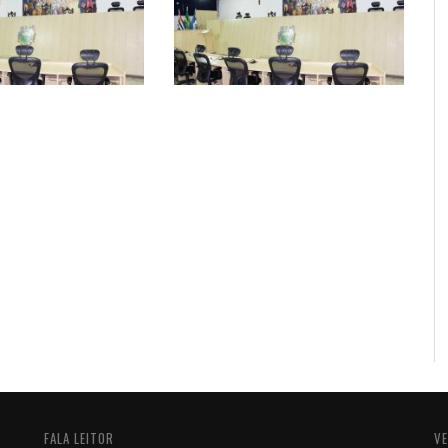
FALA LEITOR
VE