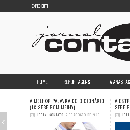
EXPEDIENTE
HOME
REPORTAGENS
TIA ANASTÁC
NACIONAL
COLUNA DO AQUILES
ICIONÁRIO
A ESTRANHA VISITA DO “VAR” (JC
QUASE
SEBE BOM MEIHY)
DICIO
REGIONAL
DE PASSAGEM
TO DE 2026
JORNAL CONTATO
,
26 DE JULHO DE 2026
JOR
ESPORTE
ENQUANTO ISSO…