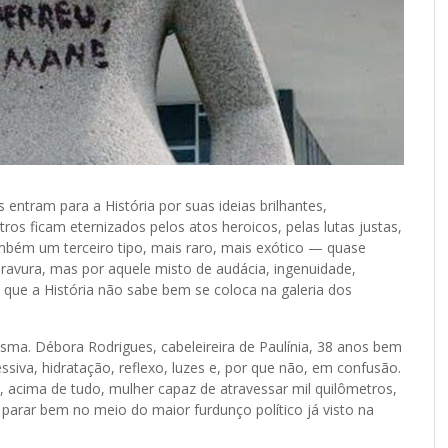
entram para a História por suas ideias brilhantes,
tros ficam eternizados pelos atos heroicos, pelas lutas justas,
ém um terceiro tipo, mais raro, mais exótico — quase
bravura, mas por aquele misto de audácia, ingenuidade,
que a História não sabe bem se coloca na galeria dos
sma. Débora Rodrigues, cabeleireira de Paulínia, 38 anos bem
ssiva, hidratação, reflexo, luzes e, por que não, em confusão.
s, acima de tudo, mulher capaz de atravessar mil quilômetros,
ir parar bem no meio do maior furdunço político já visto na