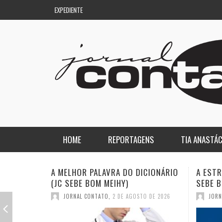
EXPEDIENTE
HOME
REPORTAGENS
TIA ANASTÁC
NACIONAL
COLUNA DO AQUILES
A ESTRANHA VISITA DO “VAR” (JC
QUASE:
SEBE BOM MEIHY)
DICION
REGIONAL
DE PASSAGEM
JORNAL CONTATO
,
26 DE JULHO DE 2026
JORN
ESPORTE
ENQUANTO ISSO…