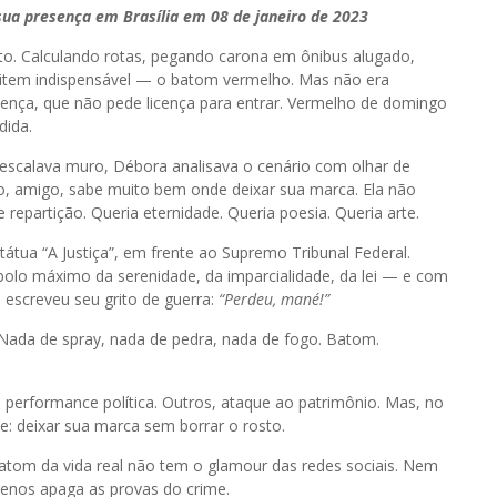
ua presença em Brasília em 08 de janeiro de 2023
nto. Calculando rotas, pegando carona em ônibus alugado,
— item indispensável — o batom vermelho. Mas não era
sença, que não pede licença para entrar. Vermelho de domingo
dida.
 escalava muro, Débora analisava o cenário com olhar de
io, amigo, sabe muito bem onde deixar sua marca. Ela não
repartição. Queria eternidade. Queria poesia. Queria arte.
átua “A Justiça”, em frente ao Supremo Tribunal Federal.
lo máximo da serenidade, da imparcialidade, da lei — e com
 escreveu seu grito de guerra:
“Perdeu, mané!”
ada de spray, nada de pedra, nada de fogo. Batom.
m performance política. Outros, ataque ao patrimônio. Mas, no
nte: deixar sua marca sem borrar o rosto.
om da vida real não tem o glamour das redes sociais. Nem
menos apaga as provas do crime.