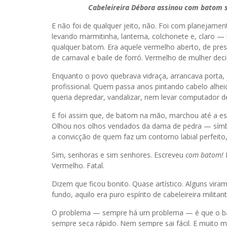
Cabeleireira Débora assinou com batom s
E não foi de qualquer jeito, não. Foi com planejame
levando marmitinha, lanterna, colchonete e, claro 
qualquer batom. Era aquele vermelho aberto, de pre
de carnaval e baile de forró. Vermelho de mulher deci
Enquanto o povo quebrava vidraça, arrancava porta,
profissional. Quem passa anos pintando cabelo alhe
queria depredar, vandalizar, nem levar computador de 
E foi assim que, de batom na mão, marchou até a est
Olhou nos olhos vendados da dama de pedra — símbo
a convicção de quem faz um contorno labial perfeito,
Sim, senhoras e sim senhores. Escreveu
com batom!
N
Vermelho. Fatal.
Dizem que ficou bonito. Quase artístico. Alguns vira
fundo, aquilo era puro espírito de cabeleireira milita
O problema — sempre há um problema — é que o bat
sempre seca rápido. Nem sempre sai fácil. E muito 