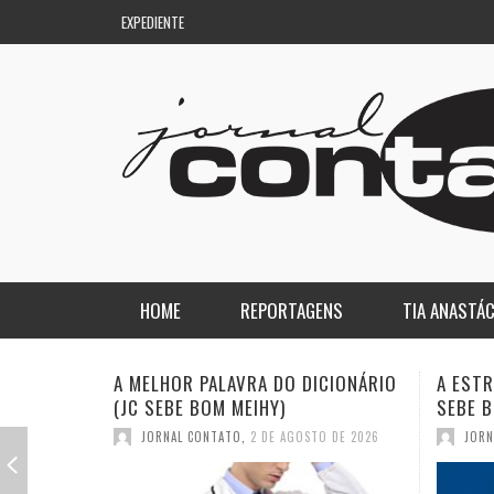
EXPEDIENTE
HOME
REPORTAGENS
TIA ANASTÁC
NACIONAL
COLUNA DO AQUILES
 DICIONÁRIO
A ESTRANHA VISITA DO “VAR” (JC
QUA
SEBE BOM MEIHY)
DIC
REGIONAL
DE PASSAGEM
GOSTO DE 2026
JORNAL CONTATO
,
26 DE JULHO DE 2026
ESPORTE
ENQUANTO ISSO…