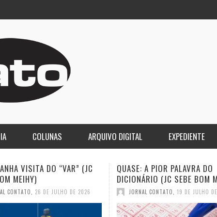
IA
COLUNAS
ARQUIVO DIGITAL
EXPEDIENTE
SE: A PIOR PALAVRA DO
A DEMOCRACIA OLIGÁRQU
IONÁRIO (JC SEBE BOM MEIHY)
GASPARI)
JORNAL CONTATO
,
19 DE JULHO DE 2026
JORNAL CONTATO
,
12 DE JULH