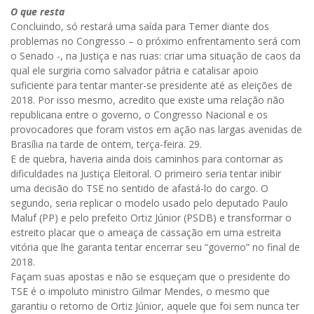
O que resta
Concluindo, só restará uma saída para Temer diante dos
problemas no Congresso – o próximo enfrentamento será com
o Senado -, na Justiça e nas ruas: criar uma situação de caos da
qual ele surgiria como salvador pátria e catalisar apoio
suficiente para tentar manter-se presidente até as eleições de
2018. Por isso mesmo, acredito que existe uma relação não
republicana entre o governo, o Congresso Nacional e os
provocadores que foram vistos em ação nas largas avenidas de
Brasília na tarde de ontem, terça-feira. 29.
E de quebra, haveria ainda dois caminhos para contornar as
dificuldades na Justiça Eleitoral. O primeiro seria tentar inibir
uma decisão do TSE no sentido de afastá-lo do cargo. O
segundo, seria replicar o modelo usado pelo deputado Paulo
Maluf (PP) e pelo prefeito Ortiz Júnior (PSDB) e transformar o
estreito placar que o ameaça de cassação em uma estreita
vitória que lhe garanta tentar encerrar seu “governo” no final de
2018.
Façam suas apostas e não se esqueçam que o presidente do
TSE é o impoluto ministro Gilmar Mendes, o mesmo que
garantiu o retorno de Ortiz Júnior, aquele que foi sem nunca ter