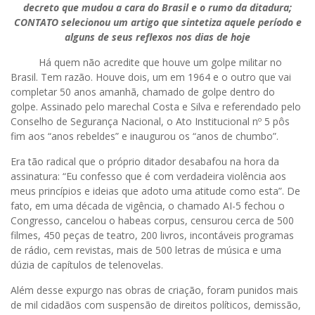
decreto que mudou a cara do Brasil e o rumo da ditadura;
CONTATO selecionou um artigo que sintetiza aquele período e
alguns de seus reflexos nos dias de hoje
Há quem não acredite que houve um golpe militar no
Brasil. Tem razão. Houve dois, um em 1964 e o outro que vai
completar 50 anos amanhã, chamado de golpe dentro do
golpe. Assinado pelo marechal Costa e Silva e referendado pelo
Conselho de Segurança Nacional, o Ato Institucional nº 5 pôs
fim aos “anos rebeldes” e inaugurou os “anos de chumbo”.
Era tão radical que o próprio ditador desabafou na hora da
assinatura: “Eu confesso que é com verdadeira violência aos
meus princípios e ideias que adoto uma atitude como esta”. De
fato, em uma década de vigência, o chamado AI-5 fechou o
Congresso, cancelou o habeas corpus, censurou cerca de 500
filmes, 450 peças de teatro, 200 livros, incontáveis programas
de rádio, cem revistas, mais de 500 letras de música e uma
dúzia de capítulos de telenovelas.
Além desse expurgo nas obras de criação, foram punidos mais
de mil cidadãos com suspensão de direitos políticos, demissão,