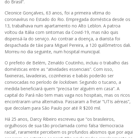
do Brasil”.
Cleonice Gonçalves, 63 anos, foi a primeira vítima do
coronavírus no Estado do Rio. Empregada doméstica desde os
13, trabalhava num apartamento no Alto Leblon. A patroa
voltou da Itália com sintomas da Covid-19, mas não quis
dispensá-la do serviço. Ao contrair a doença, a diarista foi
despachada de táxi para Miguel Pereira, a 120 quilômetros dali.
Morreu no dia seguinte, num hospital municipal.
O prefeito de Belém, Zenaldo Coutinho, incluiu o trabalho das
domésticas entre as “atividades essenciais”. Com isso,
faxineiras, lavadeiras, cozinheiras e babás poderão ser
convocadas no período de
lockdown
. Segundo o tucano, a
medida beneficiará quem “precisa ter alguém em casa”. A
capital do Pará não tem mais vaga nos hospitais, mas os ricos
encontraram uma alternativa. Passaram a fretar “UTIs aéreas”,
que decolam para São Paulo por até R $200 mil.
Há 25 anos, Darcy Ribeiro escreveu que “os brasileiros,
orgulhosos de sua tão proclamada como falsa ‘democracia
racial’, raramente percebem os profundos abismos que por aqui