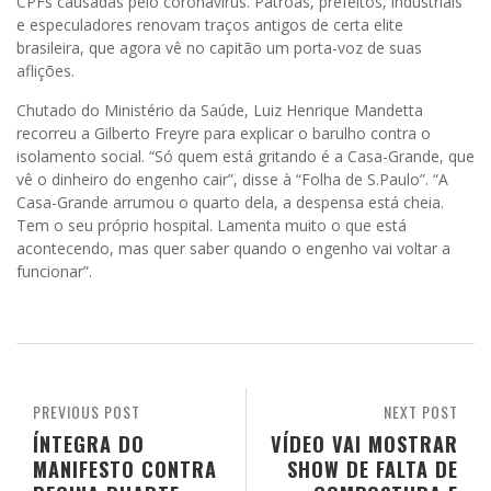
CPFs causadas pelo coronavírus. Patroas, prefeitos, industriais
e especuladores renovam traços antigos de certa elite
brasileira, que agora vê no capitão um porta-voz de suas
aflições.
Chutado do Ministério da Saúde, Luiz Henrique Mandetta
recorreu a Gilberto Freyre para explicar o barulho contra o
isolamento social. “Só quem está gritando é a Casa-Grande, que
vê o dinheiro do engenho cair”, disse à “Folha de S.Paulo”. “A
Casa-Grande arrumou o quarto dela, a despensa está cheia.
Tem o seu próprio hospital. Lamenta muito o que está
acontecendo, mas quer saber quando o engenho vai voltar a
funcionar”.
PREVIOUS POST
NEXT POST
ÍNTEGRA DO
VÍDEO VAI MOSTRAR
MANIFESTO CONTRA
SHOW DE FALTA DE