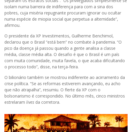
separam os estratos sociais”. “Os privilegiados simplesmente se
isolam numa barreira de indiferença para com a sina dos
pobres, cuja miséria repugnante procuram ignorar ou ocultar
numa espécie de miopia social que perpetua a alternidade”,
afirmou.
O presidente da XP Investimentos, Guilherme Benchimol,
declarou que o Brasil “está bem” no combate à pandemia. “O
pico da doença já passou quando a gente analisa a classe
média, classe média alta. O desafio é que o Brasil é um país
com muita comunidade, muita favela, o que acaba dificultando
o processo todo”, disse, na terça-feira.
O bilionário também se mostrou indiferente ao acirramento da
crise política. “Se as reformas estiverem avançando, eu acho
que não atrapalha”, resumiu. O flerte da XP com o
bolsonarismo é correspondido. No último mês, cinco ministros
estrelaram
lives
da corretora.