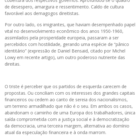
cobertura dos respectivos governos. Aprofundou-se o quadro
de desespero, amargura e ressentimento. Caldo de cultura
favorável aos demagogos direitistas.
Por outro lado, os imigrantes, que haviam desempenhado papel
vital no desenvolvimento econômico dos anos 1950-1960,
assimilados pela prosperidade europeia, passaram a ser
percebidos com hostilidade, gerando uma espécie de “pânico
identitário” (expressão de Daniel Bensaid, citado por Michel
Lowy em recente artigo), um outro poderoso nutriente das
direitas.
O triste é perceber que os partidos de esquerda carecem de
propostas. Ou conciliam com os interesses dos grandes capitais
financeiros ou cedem ao canto de sereia dos nacionalismos,
um terreno armadilhado que não é o seu. Em ambos os casos,
abandonam o caminho de uma Europa dos trabalhadores, única
saída comprometida com a justiça social e à democratização
da democracia, uma terceira margem, alternativa ao domínio
atual da especulação financeira e à onda marrom.