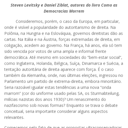
Steven Levitsky e Daniel Ziblat, autores do livro Como as
Democracias Morrem
Consideremos, porém, o caso da Europa, em particular,
onde é visível a popularidade do autoritarismo de direita. Na
Polônia, na Hungria e na Eslováquia, governos direitistas dão as
cartas. Na Itália e na Áustria, forças extremadas de direita, em
coligação, acedem ao governo. Na França, há anos, ela só tem
sido vencida por votos de uma ampla e informal frente
democrática. Até mesmo em sociedades do “bem-estar social”,
como Inglaterra, Holanda, Bélgica, Suíça, Dinamarca e Suécia, a
tentação autoritária de direita aparece com força. É o caso
também da Alemanha, onde, nas últimas eleições, ingressou no
Parlamento um partido de extrema-direita, embora minoritário.
Seria razoável igualar estas tendências a uma nova “onda
marrom” (cor do uniforme usado pelas SA, os Sturmabteilung,
milícias nazistas dos anos 1930)? Um renascimento do
nazifascismo sob novas formas? Enquanto se trava o debate
conceitual, seria importante considerar alguns aspectos
relevantes.
Comecemos pelo fato de que as propostas ultraconservadoras,