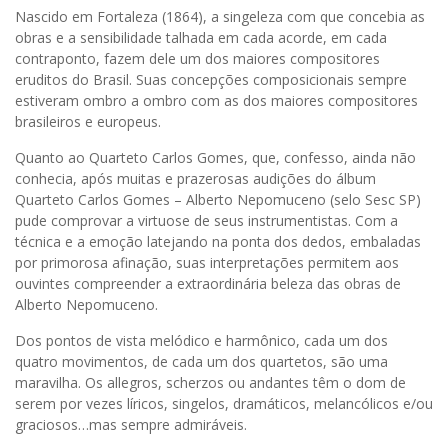
Nascido em Fortaleza (1864), a singeleza com que concebia as
obras e a sensibilidade talhada em cada acorde, em cada
contraponto, fazem dele um dos maiores compositores
eruditos do Brasil. Suas concepções composicionais sempre
estiveram ombro a ombro com as dos maiores compositores
brasileiros e europeus.
Quanto ao Quarteto Carlos Gomes, que, confesso, ainda não
conhecia, após muitas e prazerosas audições do álbum
Quarteto Carlos Gomes – Alberto Nepomuceno (selo Sesc SP)
pude comprovar a virtuose de seus instrumentistas. Com a
técnica e a emoção latejando na ponta dos dedos, embaladas
por primorosa afinação, suas interpretações permitem aos
ouvintes compreender a extraordinária beleza das obras de
Alberto Nepomuceno.
Dos pontos de vista melódico e harmônico, cada um dos
quatro movimentos, de cada um dos quartetos, são uma
maravilha. Os allegros, scherzos ou andantes têm o dom de
serem por vezes líricos, singelos, dramáticos, melancólicos e/ou
graciosos…mas sempre admiráveis.