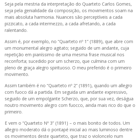
Seja pela mestria da interpretação do Quarteto Carlos Gomes,
seja pela genialidade da composição, os movimentos soam na
mais absoluta harmonia. Nuances são perceptíveis a cada
pizzicato, a cada intermezzo, a cada afretando, a cada
ralentando.
Assim é, por exemplo, no “Quarteto nº 1” (1889), que abre com
um monumental alegro agitato; seguido de um andante, cuja
repetição em pianíssimo de uma mesma frase musical nos
reconforta; sucedido por um scherzo, que culmina com um
pleno de graça alegro spirituoso. O meu preferido é o primeiro
movimento.
Assim também é no “Quarteto nº 2” (1891), quando um allegro
com fuoco dá a partida. Em seguida um andante expressivo,
seguido de um empolgante Scherzo, que, por sua vez, deságua
noutro movimento alegro com fuocco, ainda mais rico do que o
primeiro.
E vem o “Quarteto Nº 3” (1891) – o mais bonito de todos. Um
allegro moderato dá o pontapé inicial ao mais luminoso dentre
os movimentos deste quarteto, que traz o violoncelo num