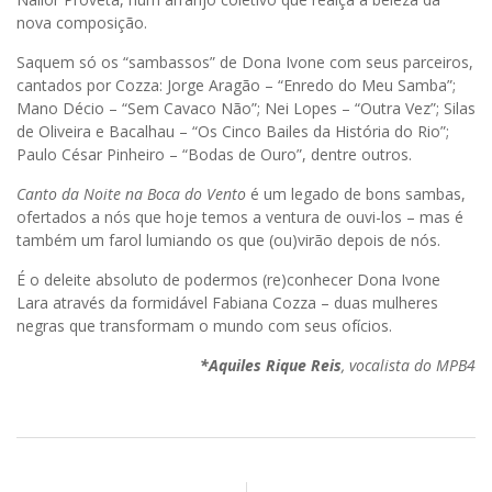
nova composição.
Saquem só os “sambassos” de Dona Ivone com seus parceiros,
cantados por Cozza: Jorge Aragão – “Enredo do Meu Samba”;
Mano Décio – “Sem Cavaco Não”; Nei Lopes – “Outra Vez”; Silas
de Oliveira e Bacalhau – “Os Cinco Bailes da História do Rio”;
Paulo César Pinheiro – “Bodas de Ouro”, dentre outros.
Canto da Noite na Boca do Vento
é um legado de bons sambas,
ofertados a nós que hoje temos a ventura de ouvi-los – mas é
também um farol lumiando os que (ou)virão depois de nós.
É o deleite absoluto de podermos (re)conhecer Dona Ivone
Lara através da formidável Fabiana Cozza – duas mulheres
negras que transformam o mundo com seus ofícios.
*Aquiles Rique Reis
, vocalista do MPB4