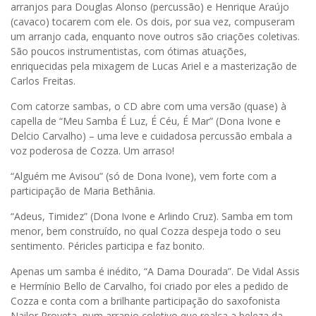
arranjos para Douglas Alonso (percussão) e Henrique Araújo
(cavaco) tocarem com ele. Os dois, por sua vez, compuseram
um arranjo cada, enquanto nove outros são criações coletivas.
São poucos instrumentistas, com ótimas atuações,
enriquecidas pela mixagem de Lucas Ariel e a masterização de
Carlos Freitas.
Com catorze sambas, o CD abre com uma versão (quase) à
capella de “Meu Samba É Luz, É Céu, É Mar” (Dona Ivone e
Delcio Carvalho) – uma leve e cuidadosa percussão embala a
voz poderosa de Cozza. Um arraso!
“Alguém me Avisou” (só de Dona Ivone), vem forte com a
participação de Maria Bethânia.
“Adeus, Timidez” (Dona Ivone e Arlindo Cruz). Samba em tom
menor, bem construído, no qual Cozza despeja todo o seu
sentimento. Péricles participa e faz bonito.
Apenas um samba é inédito, “A Dama Dourada”. De Vidal Assis
e Hermínio Bello de Carvalho, foi criado por eles a pedido de
Cozza e conta com a brilhante participação do saxofonista
Nailor Proveta, num arranjo coletivo que realça a beleza da