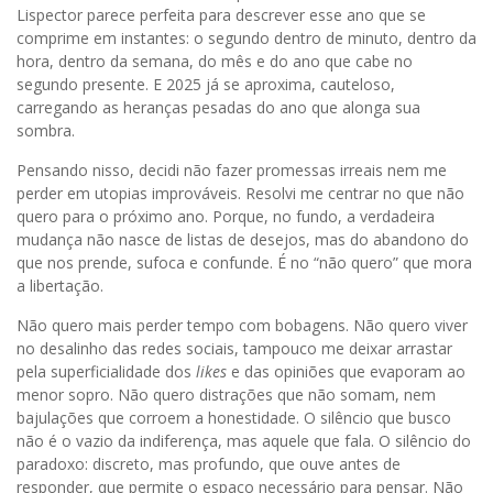
Lispector parece perfeita para descrever esse ano que se
comprime em instantes: o segundo dentro de minuto, dentro da
hora, dentro da semana, do mês e do ano que cabe no
segundo presente. E 2025 já se aproxima, cauteloso,
carregando as heranças pesadas do ano que alonga sua
sombra.
Pensando nisso, decidi não fazer promessas irreais nem me
perder em utopias improváveis. Resolvi me centrar no que não
quero para o próximo ano. Porque, no fundo, a verdadeira
mudança não nasce de listas de desejos, mas do abandono do
que nos prende, sufoca e confunde. É no “não quero” que mora
a libertação.
Não quero mais perder tempo com bobagens. Não quero viver
no desalinho das redes sociais, tampouco me deixar arrastar
pela superficialidade dos
likes
e das opiniões que evaporam ao
menor sopro. Não quero distrações que não somam, nem
bajulações que corroem a honestidade. O silêncio que busco
não é o vazio da indiferença, mas aquele que fala. O silêncio do
paradoxo: discreto, mas profundo, que ouve antes de
responder, que permite o espaço necessário para pensar. Não