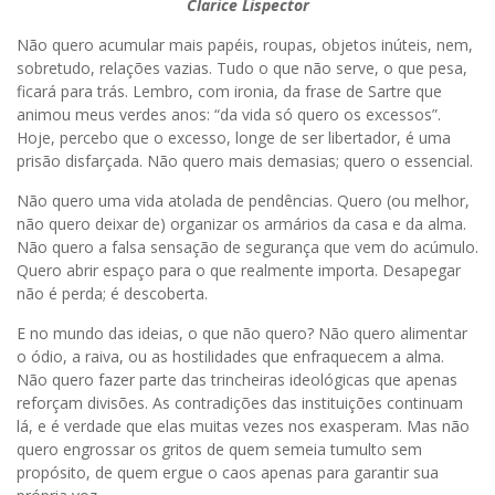
Clarice Lispector
Não quero acumular mais papéis, roupas, objetos inúteis, nem,
sobretudo, relações vazias. Tudo o que não serve, o que pesa,
ficará para trás. Lembro, com ironia, da frase de Sartre que
animou meus verdes anos: “da vida só quero os excessos”.
Hoje, percebo que o excesso, longe de ser libertador, é uma
prisão disfarçada. Não quero mais demasias; quero o essencial.
Não quero uma vida atolada de pendências. Quero (ou melhor,
não quero deixar de) organizar os armários da casa e da alma.
Não quero a falsa sensação de segurança que vem do acúmulo.
Quero abrir espaço para o que realmente importa. Desapegar
não é perda; é descoberta.
E no mundo das ideias, o que não quero? Não quero alimentar
o ódio, a raiva, ou as hostilidades que enfraquecem a alma.
Não quero fazer parte das trincheiras ideológicas que apenas
reforçam divisões. As contradições das instituições continuam
lá, e é verdade que elas muitas vezes nos exasperam. Mas não
quero engrossar os gritos de quem semeia tumulto sem
propósito, de quem ergue o caos apenas para garantir sua