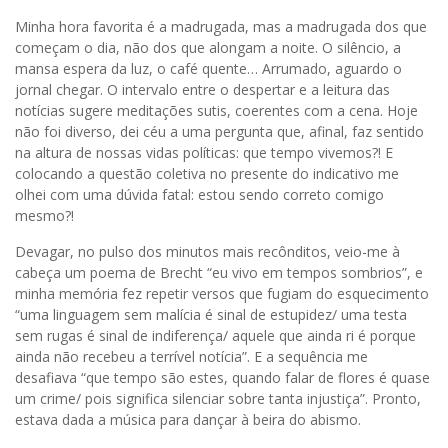
Minha hora favorita é a madrugada, mas a madrugada dos que
começam o dia, não dos que alongam a noite. O silêncio, a
mansa espera da luz, o café quente… Arrumado, aguardo o
jornal chegar. O intervalo entre o despertar e a leitura das
notícias sugere meditações sutis, coerentes com a cena. Hoje
não foi diverso, dei céu a uma pergunta que, afinal, faz sentido
na altura de nossas vidas políticas: que tempo vivemos?! E
colocando a questão coletiva no presente do indicativo me
olhei com uma dúvida fatal: estou sendo correto comigo
mesmo?!
Devagar, no pulso dos minutos mais recônditos, veio-me à
cabeça um poema de Brecht “eu vivo em tempos sombrios”, e
minha memória fez repetir versos que fugiam do esquecimento
“uma linguagem sem malícia é sinal de estupidez/ uma testa
sem rugas é sinal de indiferença/ aquele que ainda ri é porque
ainda não recebeu a terrível notícia”. E a sequência me
desafiava “que tempo são estes, quando falar de flores é quase
um crime/ pois significa silenciar sobre tanta injustiça”. Pronto,
estava dada a música para dançar à beira do abismo.