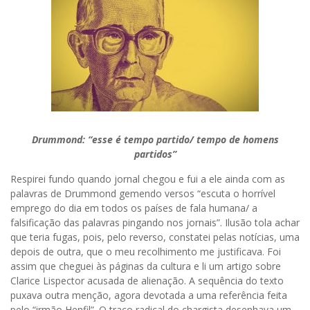
Drummond: “esse é tempo partido/ tempo de homens
partidos”
Respirei fundo quando jornal chegou e fui a ele ainda com as
palavras de Drummond gemendo versos “escuta o horrível
emprego do dia em todos os países de fala humana/ a
falsificação das palavras pingando nos jornais”. Ilusão tola achar
que teria fugas, pois, pelo reverso, constatei pelas notícias, uma
depois de outra, que o meu recolhimento me justificava. Foi
assim que cheguei às páginas da cultura e li um artigo sobre
Clarice Lispector acusada de alienação. A sequência do texto
puxava outra menção, agora devotada a uma referência feita
pelo “irmão Henfil”. O traço radical do chargista desenhava um