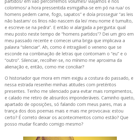
partidos/ em vão percorremos volumes/ viajamos e nos
colorimos/ a hora pressentida esmigalha-se em pó na rua/ os
homens pedem carne, fogo, sapatos” e doía prosseguir “as leis
não bastam/ os lírios não nascem da lei/ meu nome é tumulto,
e escreve-se na pedra”. E então vi alargada a pergunta: qual
meu posto neste tempo de “homens partidos”? Dei um giro em
meu passado recente e comecei uma briga que implicava a
palavra “silenciar”. Ah, como é intragável o veneno que se
esconde na combinação de letras que contornam o “eu” e o
“outro”. Silenciar, recolher-se, no mínimo me aproxima da
alienação e, então, como me conciliar?
O historiador que mora em mim exigiu a costura do passado, e
nessa estrada resenhei minhas atitudes com pretéritos
presentes. Tenho me silenciado para evitar mais rompimentos,
e calado me retiro de absurdos imponderáveis. Caminho quieto,
apartado de oposições, só falando com meus pares, mas a
trança dos dois poemas mais e mais me provocava: estou
certo? É correto deixar os acontecimentos como estão? Que
posso mudar ficando comigo mesmo?