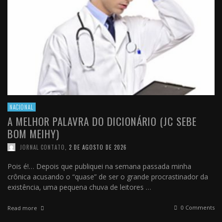
NACIONAL
A MELHOR PALAVRA DO DICIONÁRIO (JC SEBE
BOM MEIHY)
JORNAL CONTATO
,
2 DE AGOSTO DE 2026
Pois é!… Depois que publiquei na semana passada minha
crônica acusando o “quase” de ser o grande procrastinador da
existência, uma pequena chuva de leitores …
0 Comments
Read more