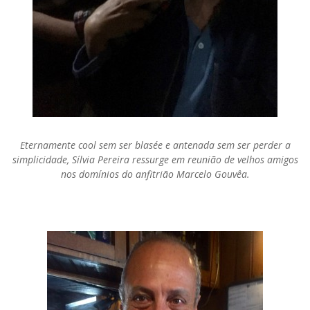
Eternamente cool sem ser blasée e antenada sem ser perder a
simplicidade, Sílvia Pereira ressurge em reunião de velhos amigos
nos domínios do anfitrião Marcelo Gouvêa.