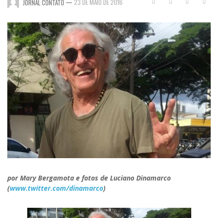
—
23 DE MAIO DE 2016
JORNAL CONTATO
por Mary Bergamota e fotos de Luciano Dinamarco
(
www.twitter.com/dinamarco
)