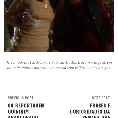
As comadres Teca Moura e Patrícia Mattos trocam riso fácil, em
noite de muita cantoria e de revival com velhos e bons amigos.
PREVIOUS POST
NEXT POST
09 REPORTAGEM
FRASES E
QUIRIRIM
CURIOSIDADES DA
ABANDONADO,
SEMANA QUE