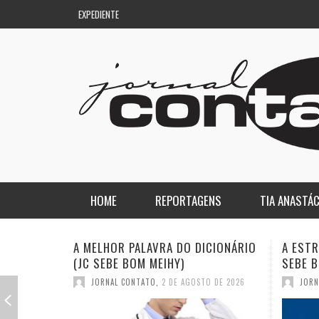
EXPEDIENTE
HOME
REPORTAGENS
TIA ANASTÁC
NACIONAL
COLUNA DO AQUILES
A ESTRANHA VISITA DO “VAR” (JC
QUASE:
SEBE BOM MEIHY)
DICION
REGIONAL
DE PASSAGEM
JORNAL CONTATO
,
26 DE JULHO DE 2026
JORN
ESPORTE
ENQUANTO ISSO…