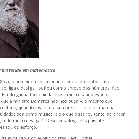
oi preterido em matemática
), o primeiro a equacionar as peças do motor e do
o de “liga e desliga”, sofreu com o enredo dos números, fico
 E tudo ganha força ainda mais luzidia quando evoco a
a – que a ministra Damares não nos ouça –, o mesmo que
o natural, quando jovem era sempre preterido na matéria.
culdades soa como música, eis o que disse “eu tentei aprender
a, tudo muito devagar”. Desesperados, seus pais até
sistiu do esforço.
da evolução e do evolucionismo, Jack Horner,