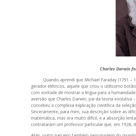
Charles Darwin f
Quando aprendi que Michael Faraday (1791 – 1867
gerador elétricos, aquele que criou o utilíssimo botã
com vontade de mostrar a língua para a humanidade.
aversão que Charles Darwin, pai da teoria evolutiv
concebeu a complexa explicação científica da seleçã
Sinceramente, para mim, sua descrição sobre as difi
matemática, mas era muito difícil, e a absorção lent
contrataram um professor particular que, em 1928, de
Aliás, outro parceiro também personagem do mundo 