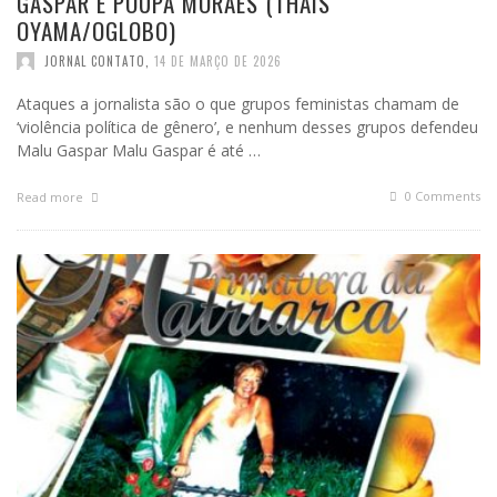
GASPAR E POUPA MORAES (THAÍS
OYAMA/OGLOBO)
JORNAL CONTATO
,
14 DE MARÇO DE 2026
Ataques a jornalista são o que grupos feministas chamam de
‘violência política de gênero’, e nenhum desses grupos defendeu
Malu Gaspar Malu Gaspar é até …
0 Comments
Read more