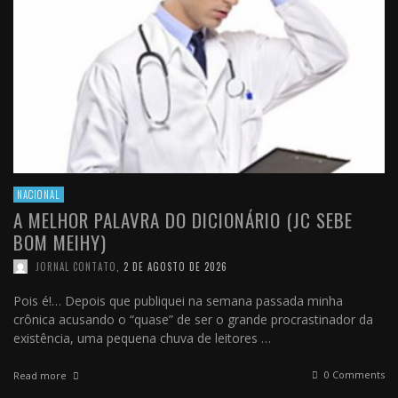
NACIONAL
A MELHOR PALAVRA DO DICIONÁRIO (JC SEBE
BOM MEIHY)
JORNAL CONTATO
,
2 DE AGOSTO DE 2026
Pois é!… Depois que publiquei na semana passada minha
crônica acusando o “quase” de ser o grande procrastinador da
existência, uma pequena chuva de leitores …
0 Comments
Read more