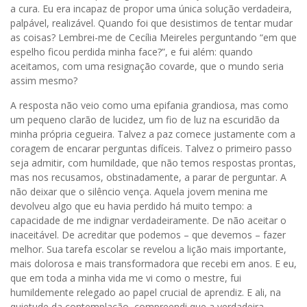
a cura. Eu era incapaz de propor uma única solução verdadeira,
palpável, realizável. Quando foi que desistimos de tentar mudar
as coisas? Lembrei-me de Cecília Meireles perguntando “em que
espelho ficou perdida minha face?”, e fui além: quando
aceitamos, com uma resignação covarde, que o mundo seria
assim mesmo?
A resposta não veio como uma epifania grandiosa, mas como
um pequeno clarão de lucidez, um fio de luz na escuridão da
minha própria cegueira. Talvez a paz comece justamente com a
coragem de encarar perguntas difíceis. Talvez o primeiro passo
seja admitir, com humildade, que não temos respostas prontas,
mas nos recusamos, obstinadamente, a parar de perguntar. A
não deixar que o silêncio vença. Aquela jovem menina me
devolveu algo que eu havia perdido há muito tempo: a
capacidade de me indignar verdadeiramente. De não aceitar o
inaceitável. De acreditar que podemos – que devemos – fazer
melhor. Sua tarefa escolar se revelou a lição mais importante,
mais dolorosa e mais transformadora que recebi em anos. E eu,
que em toda a minha vida me vi como o mestre, fui
humildemente relegado ao papel crucial de aprendiz. E ali, na
quietude da contemplação, compreendi que a verdadeira