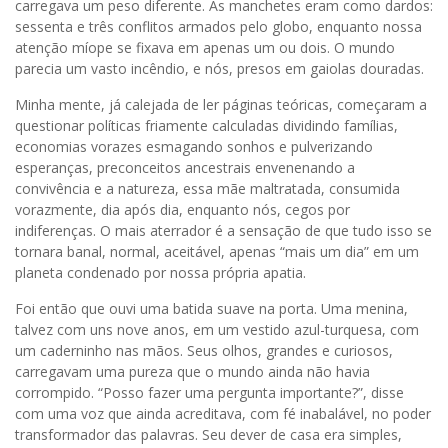
carregava um peso diferente. As manchetes eram como dardos:
sessenta e três conflitos armados pelo globo, enquanto nossa
atenção míope se fixava em apenas um ou dois. O mundo
parecia um vasto incêndio, e nós, presos em gaiolas douradas.
Minha mente, já calejada de ler páginas teóricas, começaram a
questionar políticas friamente calculadas dividindo famílias,
economias vorazes esmagando sonhos e pulverizando
esperanças, preconceitos ancestrais envenenando a
convivência e a natureza, essa mãe maltratada, consumida
vorazmente, dia após dia, enquanto nós, cegos por
indiferenças. O mais aterrador é a sensação de que tudo isso se
tornara banal, normal, aceitável, apenas “mais um dia” em um
planeta condenado por nossa própria apatia.
Foi então que ouvi uma batida suave na porta. Uma menina,
talvez com uns nove anos, em um vestido azul-turquesa, com
um caderninho nas mãos. Seus olhos, grandes e curiosos,
carregavam uma pureza que o mundo ainda não havia
corrompido. “Posso fazer uma pergunta importante?”, disse
com uma voz que ainda acreditava, com fé inabalável, no poder
transformador das palavras. Seu dever de casa era simples,