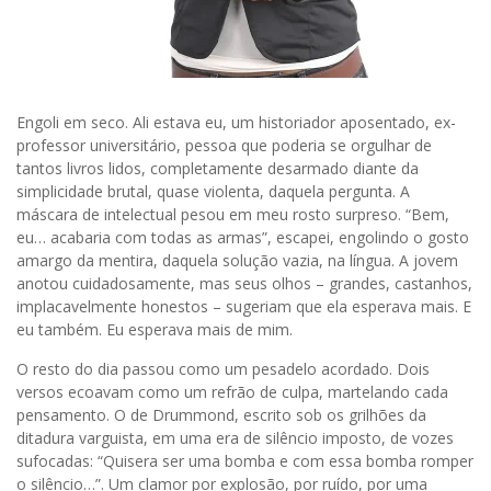
Engoli em seco. Ali estava eu, um historiador aposentado, ex-
professor universitário, pessoa que poderia se orgulhar de
tantos livros lidos, completamente desarmado diante da
simplicidade brutal, quase violenta, daquela pergunta. A
máscara de intelectual pesou em meu rosto surpreso. “Bem,
eu… acabaria com todas as armas”, escapei, engolindo o gosto
amargo da mentira, daquela solução vazia, na língua. A jovem
anotou cuidadosamente, mas seus olhos – grandes, castanhos,
implacavelmente honestos – sugeriam que ela esperava mais. E
eu também. Eu esperava mais de mim.
O resto do dia passou como um pesadelo acordado. Dois
versos ecoavam como um refrão de culpa, martelando cada
pensamento. O de Drummond, escrito sob os grilhões da
ditadura varguista, em uma era de silêncio imposto, de vozes
sufocadas: “Quisera ser uma bomba e com essa bomba romper
o silêncio…”. Um clamor por explosão, por ruído, por uma