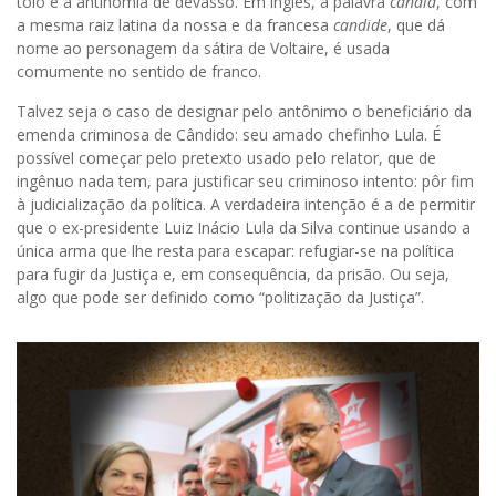
tolo e a antinomia de devasso. Em inglês, a palavra
candid
, com
a mesma raiz latina da nossa e da francesa
candide
, que dá
nome ao personagem da sátira de Voltaire, é usada
comumente no sentido de franco.
Talvez seja o caso de designar pelo antônimo o beneficiário da
emenda criminosa de Cândido: seu amado chefinho Lula. É
possível começar pelo pretexto usado pelo relator, que de
ingênuo nada tem, para justificar seu criminoso intento: pôr fim
à judicialização da política. A verdadeira intenção é a de permitir
que o ex-presidente Luiz Inácio Lula da Silva continue usando a
única arma que lhe resta para escapar: refugiar-se na política
para fugir da Justiça e, em consequência, da prisão. Ou seja,
algo que pode ser definido como “politização da Justiça”.