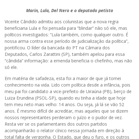
Marin, Lula, Del Nero e o deputado petista
Vicente Cândido admitiu aos colunistas que a nova regra
beneficiaria Lula e foi pensada para “blindar” não só ele, mas
políticos investigados: “Lula também, como qualquer outro. É
nossa arma contra esse período de judicialização da política”,
pontificou. O líder da bancada do PT na Câmara dos
Deputados, Carlos Zarattini (SP), também apelou para essa
“cândida” informação: a emenda beneficia o chefinho, mas não
só ele.
Em matéria de safadeza, esta foi a maior de que já tomei
conhecimento na vida. Lido com política desde a infância, pois
meu pai foi candidato a vice-prefeito de Uiraúna (PB), berço de
Luiza Erundina (PSOL-SP), quando eu tinha a idade que hoje
tem meu neto mais velho: 14 anos. Ou seja, já lá se vão 52
anos. É mesmo difícil de acreditar, mas aqueles que se dizem
nossos representantes perderam o juízo e o pudor de vez.
Resta ver se os parlamentares dos outros partidos
acompanharão o relator cínico nessa jornada em direção à
total falta de vergonha. O Estado, que deu o furo, e os outros