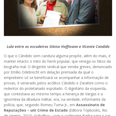
Lula entre os escudeiros Gleise Hoffmann e Vicente Candido
O que o Cândido sem candura alguma propõe, além do mais, é
manter intacto o mito do herói popular, que renega os fatos da
biografia real. O dirigente sindical que vendia greves, denunciado
por Emílio Odebrecht em delação premiada da qual o
empreiteiro só se beneficiará se acompanhar a informação de
provas, é venerado pelos acólitos Cândido e Zarattini como o
redentor do proletariado espoliado. O dignitário da esquerda,
que contestava ao mesmo tempo a herança de Vargas e a
ignomínia da ditadura militar, era, na verdade, informante da
polícia, que, segundo Romeu Tuma Jr., em
Assassinato de
Reputações – um Crime de Estado
(Editora Topbooks, Rio
de Janeiro, 2013), trabalhou, com o codinome Barba para o pai