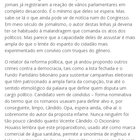
jornais já registraram a reação de vários parlamentares em
completo desacordo. É o mínimo que deles se espera. Mas
sabe-se lá o que ainda pode vir de notícia ruim do Congresso.
Em meio século de jornalismo, o autor destas linhas já deveria
ter-se habituado à malandragem que comanda os atos dos
políticos. Mas parece que a capacidade deles de assustar é mais
ampla do que o limite do espanto do cidadão mais
experimentado em convívio com truques do gênero.
O relator da reforma política, que já andou propondo outros
crimes contra a democracia, tais como a lista fechada e o
Fundo Partidário bilionário para sustentar campanhas eleitorais
que têm patrocinado a ampla farra da corrupção, trai até o
sentido etimológico da palavra que define quem disputa um
cargo político. Candidato vem de
candidus
– forma nominativa
do termo que os romanos usavam para definir alvo e, por
conseguinte, limpo, cândido. Opa, espera ainda, olha aí: o
sobrenome do autor da proposta infame. Nunca ninguém foi
tão pouco cândido quanto Vicente Cândido. O Dicionário
Houaiss lembra que este proparoxítono, usado até como marca
comercial de água sanitária, permite a sinonímia de ingênuo e