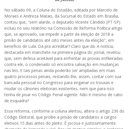
No sábado 09, a Coluna do Estadão, editada por Marcelo de
Moraes e Andreza Matais, da Sucursal do Estado em Brasília,
contou que, “sem alarde, o deputado Vicente Cândido (PT-SP)
incluiu no seu relatório na Comissão de Reforma Política artigo
que, se aprovado, vai impedir a partir da eleição de 2018 a
prisão de candidatos até oito meses antes da eleição”, em
benefício de Lula. Dá pra acreditar? Claro que dá. A notícia,
destacada em manchete na primeira página do jornal, revelou
que, sem defesa aceitável para enfrentar as provas enfileiradas
contra ele, o condenado só encontra salvação em mudanças
nas leis. E tais penas ainda poderão ser ampliadas em mais
quatro processos penais, restando-lhe, assim, contar com sua
bancada pessoal no Congresso para enganar os trouxas e
mudar os cânones eleitorais existentes, nem que para isso
tenha de pisar no Código Penal vigente. Não é mesmo de cabo
de esquadra?
Essa reforma, conforme a coluna alertou, altera o artigo 236 do
Código Eleitoral, que proíbe a prisão de candidatos a cargos
eletivos 15 dias antes do pleito. É jocosa e justissimamente